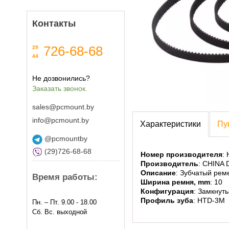
Контакты
726-68-68
29
44
Не дозвонились?
Заказать звонок.
sales@pcmount.by
info@pcmount.by
Характеристики
Пу
@pcmountby
(29)726-68-68
Номер производителя
:
Производитель
: CHINA
Описание
: Зубчатый рем
Время работы:
Ширина ремня, mm
: 10
Конфигурация
: Замкнут
Профиль зуба
: HTD-3M
Пн. – Пт. 9.00 - 18.00
Сб. Вс. выходной