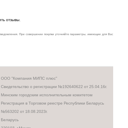
ять отзывы.
 уведомления. При совершении покупки уточняйте параметры, имеющие для Вас
ООО "Компания МИПС плюс"
Свидетельство о регистрации №192640622 от 25.04.16г.
Минским городским исполнительным комитетом
Регистрация в Торговом реестре Республики Беларусь
№563202 от 18.08.2023г.
Беларусь
220103, г.Минск