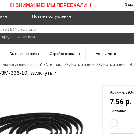
!!! ВНИМАНИЕ! МЫ ПЕРЕЕХАЛИ !!!
Зада
айн
Новые поступления
ь проданные товары
Бытовая техника
Стройка и ремонт
Авто и мото
Комплектующие для ЧПУ
>
Механика
>
Зубчатые ремни
>
Зубчатый ремень HT
3M-336-10, замкнутый
Артикул: 793
7.56 р.
Доступно:
.
-