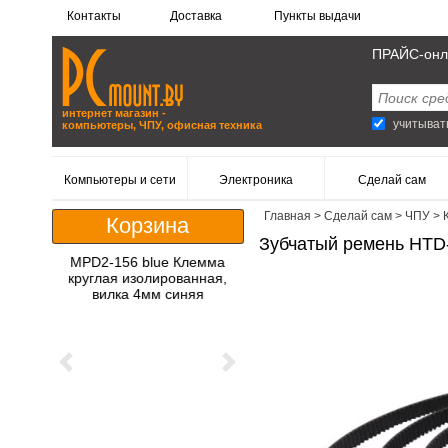
Контакты
Доставка
Пункты выдачи
ПРАЙС-онл
интернет магазин -
учитыват
компьютеры, ЧПУ, офисная техника
Компьютеры и сети
Электроника
Сделай сам
Главная
>
Сделай сам
>
ЧПУ
>
Корзина
Зубчатый ремень HTD-
MPD2-156 blue Клемма
круглая изолированная,
вилка 4мм синяя
Previous
Next