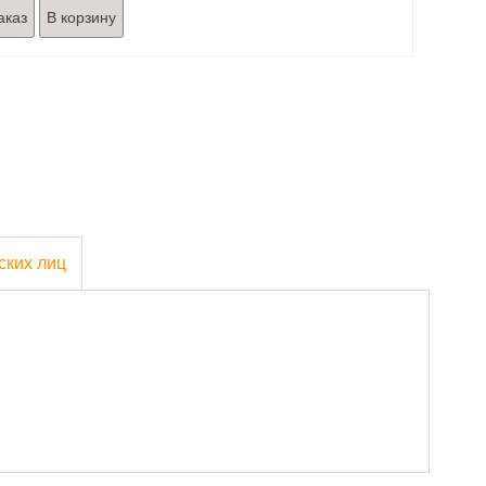
аказ
ских лиц