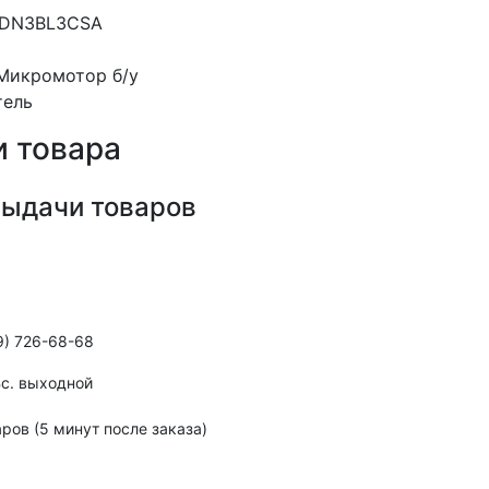
MDN3BL3CSA
Микромотор б/у
тель
 товара
выдачи товаров
9) 726-68-68
,Вс. выходной
ров (5 минут после заказа)