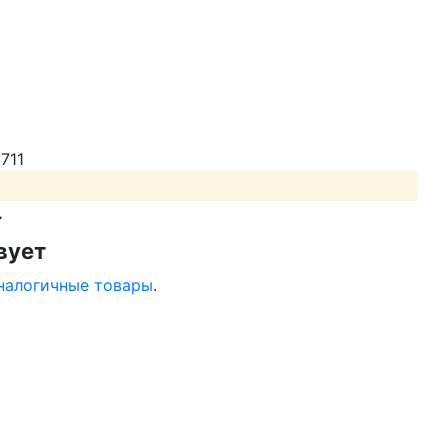
711
.
вует
налогичные товары
.