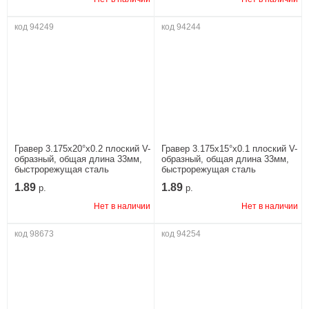
код 94249
код 94244
Гравер 3.175x20°x0.2 плоский V-
Гравер 3.175x15°x0.1 плоский V-
образный, общая длина 33мм,
образный, общая длина 33мм,
быстрорежущая сталь
быстрорежущая сталь
1.89
1.89
р.
р.
Нет в наличии
Нет в наличии
код 98673
код 94254