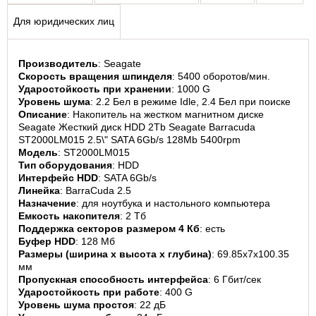
Для юридических лиц
Производитель
: Seagate
Скорость вращения шпинделя
: 5400 оборотов/мин.
Ударостойкость при хранении
: 1000 G
Уровень шума
: 2.2 Бел в режиме Idle, 2.4 Бел при поиске
Описание
: Накопитель на жестком магнитном диске 
Seagate Жесткий диск HDD 2Tb Seagate Barracuda 
ST2000LM015 2.5\" SATA 6Gb/s 128Mb 5400rpm
Модель
: ST2000LM015
Тип оборудования
: HDD
Интерфейс HDD
: SATA 6Gb/s
Линейка
: BarraCuda 2.5
Назначение
: для ноутбука и настольного компьютера
Емкость накопителя
: 2 Тб
Поддержка секторов размером 4 Кб
: есть
Буфер HDD
: 128 Мб
Размеры (ширина x высота x глубина)
: 69.85x7x100.35 
мм
Пропускная способность интерфейса
: 6 Гбит/сек
Ударостойкость при работе
: 400 G
Уровень шума простоя
: 22 дБ