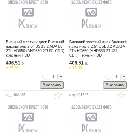
Спорт и отдых
Здоровье
Рыбалка, водный
Внешний жесткий диск Внешний
Внешний жесткий диск Внешний
спорт
накопитель 2.5" USB3.2 ADATA
накопитель 2.5" USB3.2 ADATA
Часы, сумки и
2Tb HD650 (AHD650-2TU31-CRD)
2Tb HD650 (AHD650-2TU31-
прочие
красный HDD
CBK) черный HDD
аксессуары
406.51
406.51
р.
р.
c 15.00.
c 15.00.
-
+
-
+
код H83135
код H91685