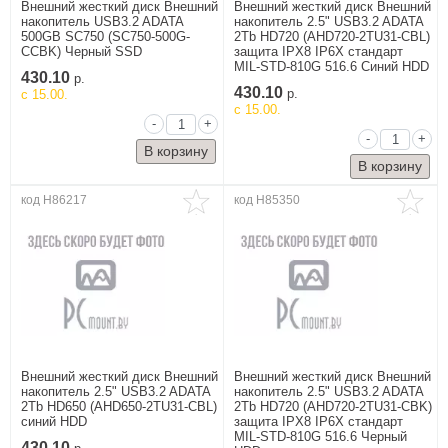
Внешний жесткий диск Внешний
Внешний жесткий диск Внешний
Офисная техника
накопитель USB3.2 ADATA
накопитель 2.5" USB3.2 ADATA
и расходные
500GB SC750 (SC750-500G-
2Tb HD720 (AHD720-2TU31-CBL)
материалы
CCBK) Черный SSD
защита IPX8 IP6X стандарт
MIL-STD-810G 516.6 Синий HDD
430.10
Промышленность
р.
430.10
и строительство
c 15.00.
р.
c 15.00.
Торговое
-
+
оборудование
-
+
Транспорт и
перевозки
код H86217
код H85350
Внешний жесткий диск Внешний
Внешний жесткий диск Внешний
накопитель 2.5" USB3.2 ADATA
накопитель 2.5" USB3.2 ADATA
2Tb HD650 (AHD650-2TU31-CBL)
2Tb HD720 (AHD720-2TU31-CBK)
синий HDD
защита IPX8 IP6X стандарт
MIL-STD-810G 516.6 Черный
430.10