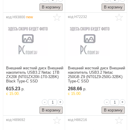
new
код H72232
код H93800
Сделай сам
3D принтеры
Ардуино
Батарейки
Деревообработка
Крепеж
Внешний жесткий диск Внешний
Внешний жесткий диск Внешний
Магниты
накопитель USB3.2 Netac 1TB
накопитель USB3.2 Netac
Радиокомпоненты
ZX20ll (NT01ZX20II-1T0-32BK)
250GB Z9 (NT01Z9-250G-32BK)
Black Type-C SSD
Type-C SSD
Ручной
615.23
268.66
инструмент
р.
р.
c 15.00.
c 15.00.
Свет
-
+
-
+
ЧПУ
Элекстроинструмент
код H89692
код H86216