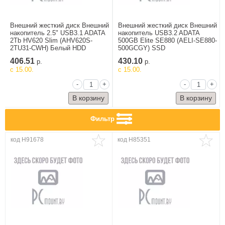
Внешний жесткий диск Внешний
Внешний жесткий диск Внешний
накопитель 2.5" USB3.1 ADATA
накопитель USB3.2 ADATA
2Tb HV620 Slim (AHV620S-
500GB Elite SE880 (AELI-SE880-
2TU31-CWH) Белый HDD
500GCGY) SSD
406.51
430.10
р.
р.
c 15.00.
c 15.00.
-
+
-
+
Фильтр
код H91678
код H85351
Работа и офис
Видеонаблюдение
Гигиена и
питание
Издательство и
печать
Офисная мебель