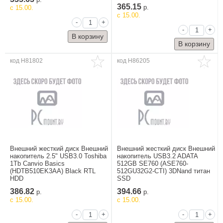
р.
365.15
c 15.00.
р.
c 15.00.
-
+
-
+
код H81802
код H86205
Внешний жесткий диск Внешний
Внешний жесткий диск Внешний
Авто и мото
накопитель 2.5" USB3.0 Toshiba
накопитель USB3.2 ADATA
Автоэлектроника
1Tb Canvio Basics
512GB SE760 (ASE760-
(HDTB510EK3AA) Black RTL
512GU32G2-CTI) 3DNand титан
Аксессуары
HDD
SSD
Оборудование
386.82
394.66
р.
р.
для ремонта и
c 15.00.
c 15.00.
мойки
-
+
-
+