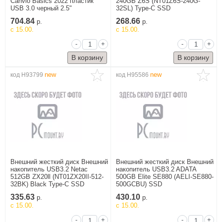
Canvio Basics 2022 пластик
240GB Z6S (NT01Z6S-240G-
USB 3.0 черный 2.5"
32SL) Type-C SSD
Музыкальное
оборудование
704.84
268.66
р.
р.
c 15.00.
c 15.00.
Планшеты,
электронные
-
+
-
+
книги
Телевидение и
видео
new
new
код H93799
код H95586
Телефония и
связь
Торговое
оборудование
Умный дом и
видеонаблюдение
Фото- и
видеотехника
Внешний жесткий диск Внешний
Внешний жесткий диск Внешний
накопитель USB3.2 Netac
накопитель USB3.2 ADATA
512GB ZX20ll (NT01ZX20II-512-
500GB Elite SE880 (AELI-SE880-
32BK) Black Type-C SSD
500GCBU) SSD
335.63
430.10
р.
р.
c 15.00.
c 15.00.
-
+
-
+