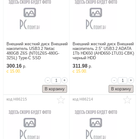
Внешний жесткий диск Внешний
Внешний жесткий диск Внешний
накопитель USB3.2 Netac
накопитель 2.5" USB3.2 ADATA
480GB Z6S (NT01Z6S-480G-
1Tb HD650 (AHD650-1TU31-CBK)
32SL) Type-C SSD
черный HDD
300.16
311.98
р.
р.
c 15.00.
c 15.00.
-
+
-
+
Бытовая техника
код H86215
код H86214
Аксессуары и
сопутствующие
товары
Встраиваемая
техника
Климатическая
техника