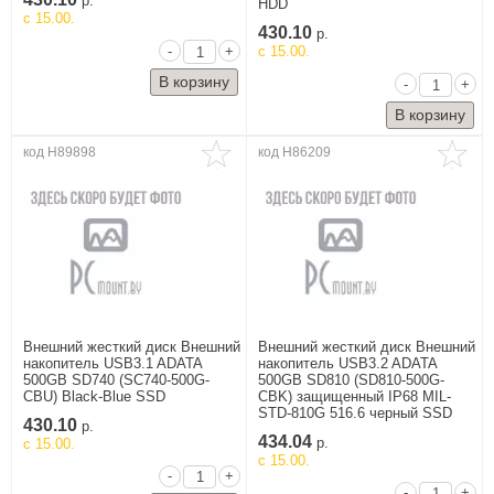
р.
HDD
c 15.00.
430.10
р.
-
+
c 15.00.
-
+
Барахолка
Аксессуары для
планшетов и
смартфонов б/у
код H89898
код H86209
Аудио-видео б/у
Комплектующие
б/у
Компьютеры,
мониторы,
ноутбуки б/у
Манипуляторы и
устройства ввода
Внешний жесткий диск Внешний
Внешний жесткий диск Внешний
б/у
накопитель USB3.1 ADATA
накопитель USB3.2 ADATA
500GB SD740 (SC740-500G-
500GB SD810 (SD810-500G-
Серверы и
CBU) Black-Blue SSD
CBK) защищенный IP68 MIL-
комплектующие
STD-810G 516.6 черный SSD
б/у
430.10
р.
434.04
c 15.00.
р.
Сетевое б/у
c 15.00.
-
+
-
+