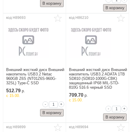
код H89693
код H86210
Внешний жесткий диск Внешний
Внешний жесткий диск Внешний
накопитель USB3.2 Netac
накопитель USB3.2 ADATA 1TB
960GB Z6S (NT01Z6S-960G-
SD810 (SD810-1000G-CBK)
32SL) Type-C SSD
защищенный IP68 MIL-STD-
810G 516.6 черный SSD
512.79
р.
709.70
c 15.00.
р.
c 15.00.
-
+
-
+
код H89899
код H89694