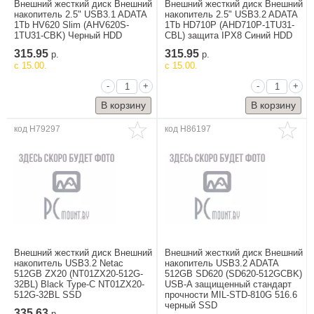
Внешний жесткий диск Внешний
Внешний жесткий диск Внешний
накопитель 2.5" USB3.1 ADATA
накопитель 2.5" USB3.2 ADATA
1Tb HV620 Slim (AHV620S-
1Tb HD710P (AHD710P-1TU31-
1TU31-CBK) Черный HDD
CBL) защита IPX8 Синий HDD
315.95
315.95
Стройка и ремонт
р.
р.
c 15.00.
c 15.00.
Водоснабжение,
канализация,
-
+
-
+
вентиляция
Двери, окна
код H79297
код H86197
Отопление,
теплоизоляция
Пневмоинструменты
Ручной
инструмент
Сантехника
Станки
Строительное
Внешний жесткий диск Внешний
Внешний жесткий диск Внешний
оборудование
накопитель USB3.2 Netac
накопитель USB3.2 ADATA
512GB ZX20 (NT01ZX20-512G-
512GB SD620 (SD620-512GCBK)
Электроинструмент
32BL) Black Type-C NT01ZX20-
USB-A защищенный стандарт
512G-32BL SSD
прочности MIL-STD-810G 516.6
Электроснабжение
черный SSD
335.63