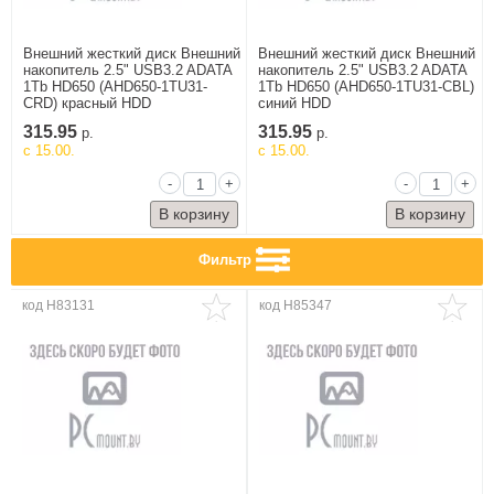
Крупногабаритная
техника
Внешний жесткий диск Внешний
Внешний жесткий диск Внешний
накопитель 2.5" USB3.2 ADATA
накопитель 2.5" USB3.2 ADATA
Подготовка и
1Tb HD650 (AHD650-1TU31-
1Tb HD650 (AHD650-1TU31-CBL)
обработка
CRD) красный HDD
синий HDD
продуктов
315.95
315.95
р.
р.
Приготовление
c 15.00.
c 15.00.
кофе и чая
-
+
-
+
Приготовление
пищи
Уборка
Фильтр
Уход за волосами
и телом
код H83131
код H85347
Уход за одеждой,
пошив
Эко-система
Xiaomi