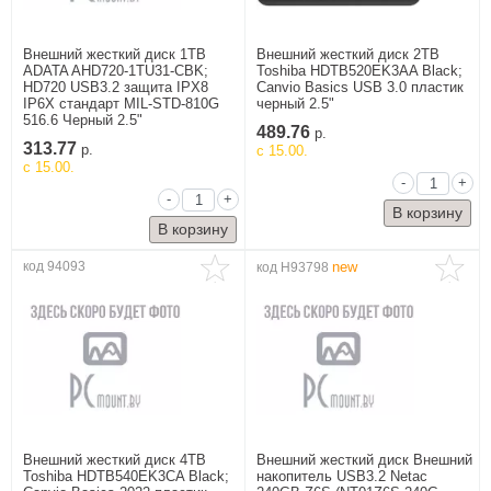
Манипуляторы и
устройства ввода
Внешний жесткий диск 1TB
Внешний жесткий диск 2TB
Мультимедиа
ADATA AHD720-1TU31-CBK;
Toshiba HDTB520EK3AA Black;
периферия
HD720 USB3.2 защита IPX8
Canvio Basics USB 3.0 пластик
IP6X стандарт MIL-STD-810G
черный 2.5"
Техника для
516.6 Черный 2.5"
Клавиатуры
Кронштейны и стойки для
Монтажный инструмент
Плиты
Аксессуары для пылесосов
Органайзеры
Сумки и рюкзаки для
Картриджи
Прочее б/у
489.76
печати и дизайна
р.
телевизоров
нотбуков
2 по супер-цене
1 по супер-цене
6 по супер-цене
313.77
р.
c 15.00.
Электропитание
c 15.00.
-
+
Прочее
-
+
код 94093
new
код H93798
Оптические накопители
Мультимедийные проекторы
Батарейки
Аксессуары для пылесосов
Пинцеты
Автомобильные гаджеты
Умные часы
IP камеры
Сумки, портфели, коробки,
конверты б/у
1 по супер-цене
2 по супер-цене
Электроника
Аудиотехника
Видеоигры
Гаджеты
Мобильные
SSD
Медиаплееры
Лазерные дальномеры
Роботы для мойки окон
Виброплиты
Средства для ухода
Браслеты умные и фитнес
Торговое оборудование
Аудио-видео техника б/у
Внешний жесткий диск 4TB
Внешний жесткий диск Внешний
телефоны и
1 по супер-цене
Toshiba HDTB540EK3CA Black;
накопитель USB3.2 Netac
аксессуары