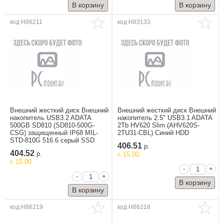
код H86211
код H83133
Внешний жесткий диск Внешний
Внешний жесткий диск Внешний
накопитель USB3.2 ADATA
накопитель 2.5" USB3.1 ADATA
500GB SD810 (SD810-500G-
2Tb HV620 Slim (AHV620S-
CSG) защищенный IP68 MIL-
2TU31-CBL) Синий HDD
STD-810G 516.6 серый SSD
406.51
р.
404.52
р.
c 15.00.
c 15.00.
-
+
-
+
код H86219
код H86218