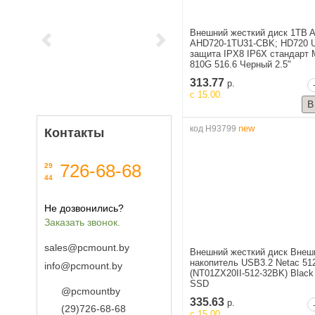
Внешний жесткий диск 1TB 
AHD720-1TU31-CBK; HD720 
Previous
Next
защита IPX8 IP6X стандарт 
810G 516.6 Черный 2.5"
313.77
р.
c 15.00.
new
код H93799
Контакты
726-68-68
29
44
Не дозвонились?
Заказать звонок.
sales@pcmount.by
Внешний жесткий диск Внеш
накопитель USB3.2 Netac 51
info@pcmount.by
(NT01ZX20II-512-32BK) Black
SSD
@pcmountby
335.63
р.
(29)726-68-68
c 15.00.