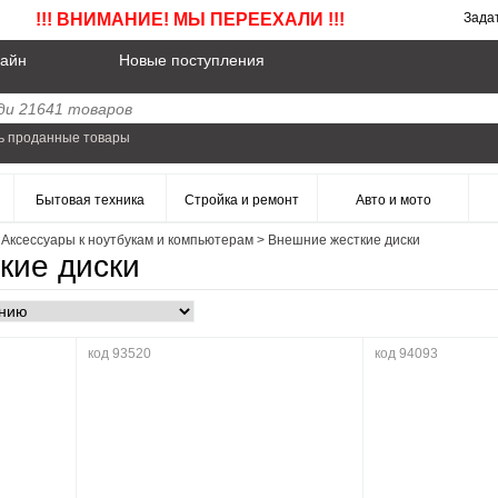
!!! ВНИМАНИЕ! МЫ ПЕРЕЕХАЛИ !!!
Зада
айн
Новые поступления
ь проданные товары
Бытовая техника
Стройка и ремонт
Авто и мото
>
Аксессуары к ноутбукам и компьютерам
>
Внешние жесткие диски
кие диски
код 93520
код 94093