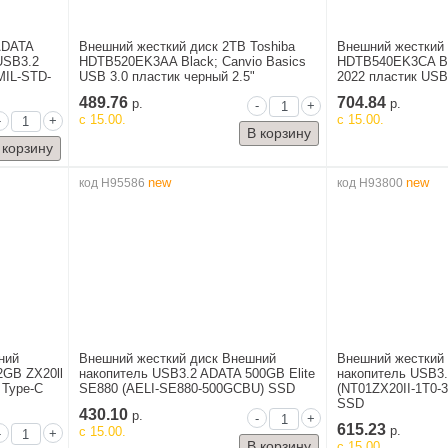
ADATA
Внешний жесткий диск 2TB Toshiba
Внешний жесткий 
USB3.2
HDTB520EK3AA Black; Canvio Basics
HDTB540EK3CA Bla
MIL-STD-
USB 3.0 пластик черный 2.5"
2022 пластик USB 
489.76
704.84
р.
р.
-
+
c 15.00.
c 15.00.
-
+
new
new
код H95586
код H93800
ний
Внешний жесткий диск Внешний
Внешний жесткий
2GB ZX20ll
накопитель USB3.2 ADATA 500GB Elite
накопитель USB3.
 Type-C
SE880 (AELI-SE880-500GCBU) SSD
(NT01ZX20II-1T0-
SSD
430.10
р.
-
+
615.23
c 15.00.
р.
-
+
c 15.00.