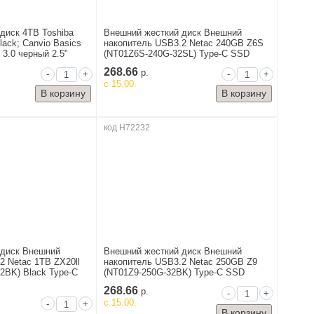
диск 4TB Toshiba
Внешний жесткий диск Внешний
ck; Canvio Basics
накопитель USB3.2 Netac 240GB Z6S
3.0 черный 2.5"
(NT01Z6S-240G-32SL) Type-C SSD
268.66
р.
-
+
-
+
c 15.00.
код H72232
 диск Внешний
Внешний жесткий диск Внешний
2 Netac 1TB ZX20ll
накопитель USB3.2 Netac 250GB Z9
32BK) Black Type-C
(NT01Z9-250G-32BK) Type-C SSD
268.66
р.
-
+
c 15.00.
-
+