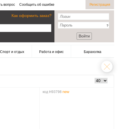
ть вопрос
Сообщить об ошибке
Регистрация
Как оформить заказ?
?
Войти
Спорт и отдых
Работа и офис
Барахолка
new
код H93798