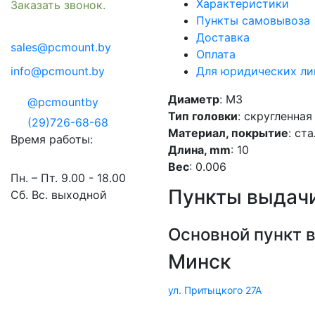
Характеристики
Заказать звонок.
Пункты самовывоза
Доставка
sales@pcmount.by
Оплата
info@pcmount.by
Для юридических ли
Диаметр
: M3
@pcmountby
Тип головки
: скругленна
(29)726-68-68
Материал, покрытие
: ст
Время работы:
Длина, mm
: 10
Вес
: 0.006
Пн. – Пт. 9.00 - 18.00
Пункты выдачи
Сб. Вс. выходной
Основной пункт 
Минск
ул. Притыцкого 27А