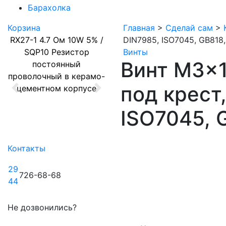
Барахолка
Корзина
Главная
>
Сделай сам
>
RX27-1 4.7 Ом 10W 5% /
DIN7985, ISO7045, GB818, 
SQP10 Резистор
Винты
Винт M3x1
постоянный
проволочный в керамо-
под крест
цементном корпусе
Previous
Next
ISO7045, G
Контакты
29
726-68-68
44
Не дозвонились?