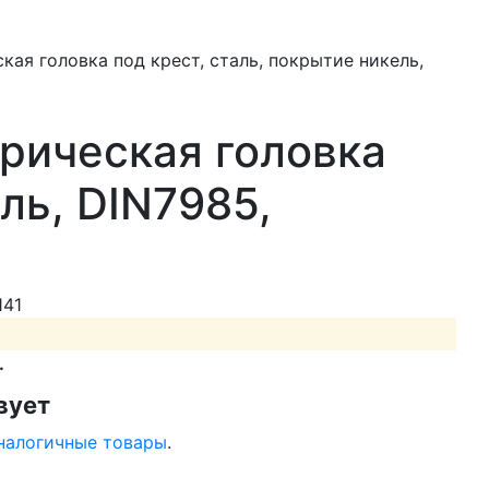
ая головка под крест, сталь, покрытие никель,
рическая головка
ль, DIN7985,
141
.
вует
налогичные товары
.