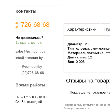
Контакты
726-68-68
29
44
Характеристики
Пу
Не дозвонились?
Заказать звонок.
Диаметр
: M2
Тип головки
: скругленна
sales@pcmount.by
Материал, покрытие
: с
Длина, mm
: 12
info@pcmount.by
Вес
: 0.003
@pcmountby
(29)726-68-68
Отзывы на товар
Время работы:
Пока еще нет отзывов на
Пн. – Пт. 9.00 - 18.00
Сб. Вс. выходной
Производитель оставляет за собой п
большую значимость.