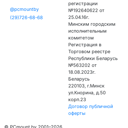
регистрации
@pcmountby
№192640622 от
25.04.16г.
(29)726-68-68
Минским городским
исполнительным
комитетом
Регистрация в
Торговом реестре
Республики Беларусь
№563202 от
18.08.2023г.
Беларусь
220103, г.Минск
ул.Кнорина, д.50
корп.23
Договор публичной
оферты
© PCmount.by 2001–2026