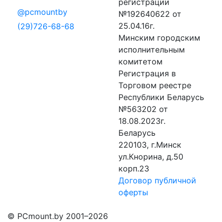
регистрации
@pcmountby
№192640622 от
25.04.16г.
(29)726-68-68
Минским городским
исполнительным
комитетом
Регистрация в
Торговом реестре
Республики Беларусь
№563202 от
18.08.2023г.
Беларусь
220103, г.Минск
ул.Кнорина, д.50
корп.23
Договор публичной
оферты
© PCmount.by 2001–2026