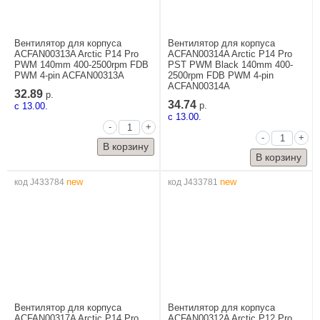
Вентилятор для корпуса
Вентилятор для корпуса
ACFAN00313A Arctic P14 Pro
ACFAN00314A Arctic P14 Pro
PWM 140mm 400-2500rpm FDB
PST PWM Black 140mm 400-
PWM 4-pin ACFAN00313A
2500rpm FDB PWM 4-pin
ACFAN00314A
32.89
р.
34.74
c 13.00.
р.
c 13.00.
-
+
-
+
new
new
код J433784
код J433781
Вентилятор для корпуса
Вентилятор для корпуса
ACFAN00317A Arctic P14 Pro
ACFAN00312A Arctic P12 Pro