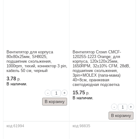
Вентилятор для корпуса
Вентилятор Crown CMCF-
80x80x25мм, SH8025,
12025S-1223 Orange; для
подшипник скольжения,
корпуса, 120x120x25мм,
1000rpm, тихий, коннектор 3 pin,
1650RPM, 32±10% CFM, 28dB,
кабель 50 см, черный
подшипник скольжения,
3pin+MOLEX (папа-мама)
3.78
р.
40+8см, оранжевая
В наличии.
светодиодная подсветка
15.75
-
+
р.
В наличии.
-
+
код 61994
код 98835