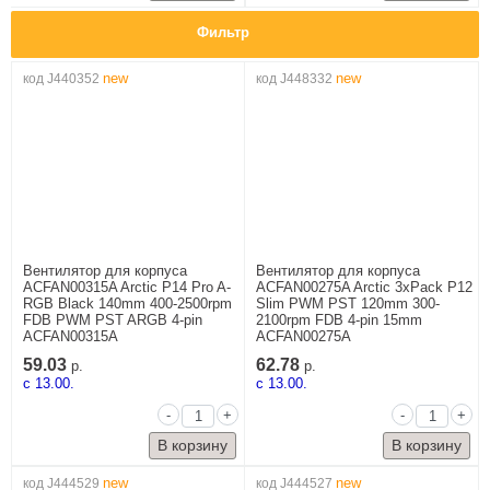
Фильтр
new
new
код J440352
код J448332
Вентилятор для корпуса
Вентилятор для корпуса
ACFAN00315A Arctic P14 Pro A-
ACFAN00275A Arctic 3xPack P12
RGB Black 140mm 400-2500rpm
Slim PWM PST 120mm 300-
FDB PWM PST ARGB 4-pin
2100rpm FDB 4-pin 15mm
ACFAN00315A
ACFAN00275A
59.03
62.78
р.
р.
c 13.00.
c 13.00.
-
+
-
+
new
new
код J444529
код J444527