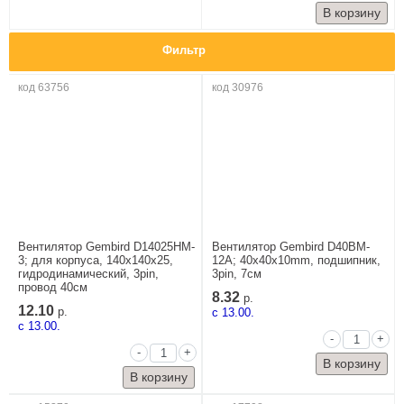
Фильтр
код 63756
код 30976
Вентилятор Gembird D14025HM-
Вентилятор Gembird D40BM-
3; для корпуса, 140x140x25,
12A; 40x40x10mm, подшипник,
гидродинамический, 3pin,
3pin, 7см
провод 40см
8.32
р.
12.10
р.
c 13.00.
c 13.00.
-
+
-
+