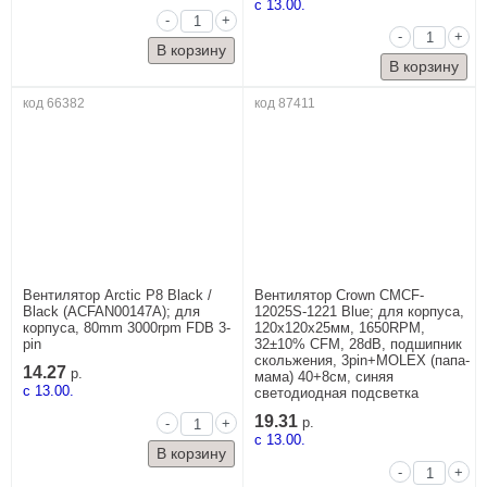
c 13.00.
-
+
-
+
код 66382
код 87411
Вентилятор Arctic P8 Black /
Вентилятор Crown CMCF-
Black (ACFAN00147A); для
12025S-1221 Blue; для корпуса,
корпуса, 80mm 3000rpm FDB 3-
120x120x25мм, 1650RPM,
pin
32±10% CFM, 28dB, подшипник
скольжения, 3pin+MOLEX (папа-
14.27
р.
мама) 40+8см, синяя
c 13.00.
светодиодная подсветка
19.31
-
+
р.
c 13.00.
-
+