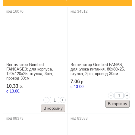
код 16070
код 34512
Вентилятор Gembird
Вентилятор Gembird FANPS;
FANCASE3; для корпуса,
для блока питания, 80x80x25,
120x120x25, втулка, 3pin,
втулка, 2pin, провод 30см
провод 30см
7.06
р.
10.33
р.
c 13.00.
c 13.00.
-
+
-
+
код 88373
код 83583