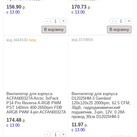
156.90
170.73
р.
р.
c 13.00.
c 13.00.
-
+
-
+
new
код J370854
код J444530
Вентилятор для корпуса
Вентилятор для корпуса
ACFAN00327A Arctic 3xPack
D12025HM-3 Gembird
P14 Pro Reverse A-RGB PWM
120x120x25 2000rpm, 62.5 CFM,
PST 140mm 400-2650rpm FDB
30дБ, гидродинамический
ARGB PWM 4-pin ACFAN00327A
подшипник, 3-pin, 12V, 0.28A
провод 30см D12025HM-3
174.48
р.
11.97
c 13.00.
р.
c 13.00.
-
+