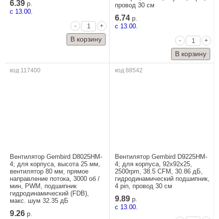
6.39
р.
провод 30 см
c 13.00.
6.74
р.
-
+
c 13.00.
-
+
код 117400
код 88542
Вентилятор Gembird D8025HM-
Вентилятор Gembird D9225HM-
4; для корпуса, высота 25 мм,
4; для корпуса, 92x92x25,
вентилятор 80 мм, прямое
2500rpm, 38.5 CFM, 30.86 дБ,
направление потока, 3000 об /
гидродинамический подшипник,
мин, PWM, подшипник
4 pin, провод 30 см
гидродинамический (FDB),
9.89
р.
макс. шум 32.35 дБ
c 13.00.
9.26
р.