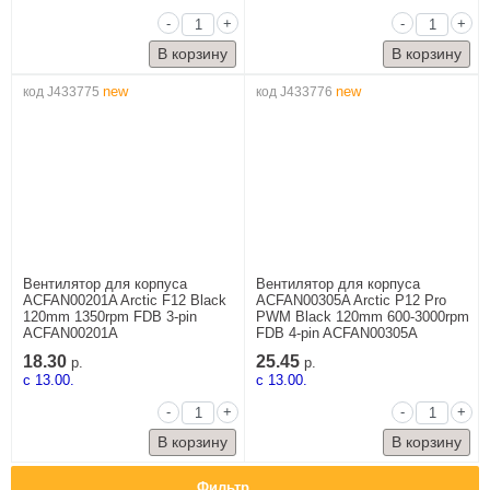
-
+
-
+
new
new
код J433775
код J433776
Вентилятор для корпуса
Вентилятор для корпуса
ACFAN00201A Arctic F12 Black
ACFAN00305A Arctic P12 Pro
120mm 1350rpm FDB 3-pin
PWM Black 120mm 600-3000rpm
ACFAN00201A
FDB 4-pin ACFAN00305A
18.30
25.45
р.
р.
c 13.00.
c 13.00.
-
+
-
+
Фильтр