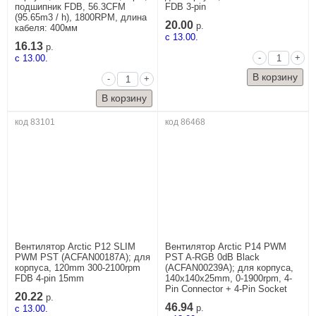
подшипник FDB, 56.3CFM
FDB 3-pin
(95.65m3 / h), 1800RPM, длина
20.00
р.
кабеля: 400мм
c 13.00.
16.13
р.
-
+
c 13.00.
-
+
код 83101
код 86468
Вентилятор Arctic P12 SLIM
Вентилятор Arctic P14 PWM
PWM PST (ACFAN00187A); для
PST A-RGB 0dB Black
корпуса, 120mm 300-2100rpm
(ACFAN00239A); для корпуса,
FDB 4-pin 15mm
140x140x25mm, 0-1900rpm, 4-
Pin Connector + 4-Pin Socket
20.22
р.
46.94
c 13.00.
р.