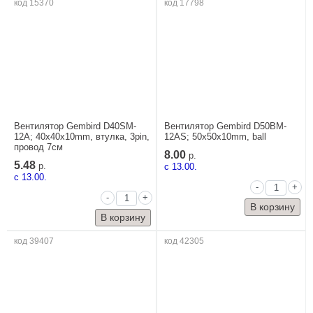
код 15370
код 17798
Вентилятор Gembird D40SM-
Вентилятор Gembird D50BM-
12A; 40x40x10mm, втулка, 3pin,
12AS; 50x50x10mm, ball
провод 7см
8.00
р.
5.48
р.
c 13.00.
c 13.00.
-
+
-
+
код 39407
код 42305