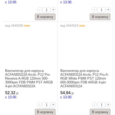
c 13.00.
c 13.00.
-
+
-
+
new
new
код J440356
код J444523
Вентилятор для корпуса
Вентилятор для корпуса
ACFAN00322A Arctic P12 Pro
ACFAN00311A Arctic P12 Pro A-
Reverse A-RGB 120mm 500-
RGB White PWM PST 120mm
3000rpm FDB PWM PST ARGB
600-3000rpm FDB ARGB 4-pin
4-pin ACFAN00322A
ACFAN00311A
52.32
54.94
р.
р.
c 13.00.
c 13.00.
-
+
-
+