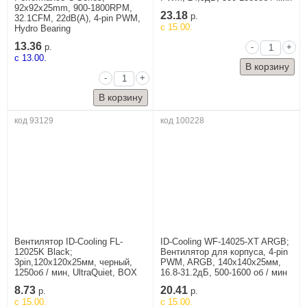
92x92x25mm, 900-1800RPM,
23.18
р.
32.1CFM, 22dB(A), 4-pin PWM,
c 15.00.
Hydro Bearing
13.36
-
+
р.
c 13.00.
-
+
код 93129
код 100228
Вентилятор ID-Cooling FL-
ID-Cooling WF-14025-XT ARGB;
12025K Black;
Вентилятор для корпуса, 4-pin
3pin,120x120x25мм, черный,
PWM, ARGB, 140x140x25мм,
1250об / мин, UltraQuiet, BOX
16.8-31.2дБ, 500-1600 об / мин
8.73
20.41
р.
р.
c 15.00.
c 15.00.