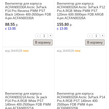
Вентилятор для корпуса
Вентилятор для корпуса
ACFAN00330A Arctic 3xPack
ACFAN00326A Arctic 3xPack P12
P14 Pro Reverse PWM PST
Pro A-RGB White PWM PST
Black 140mm 400-2650rpm FDB
120mm 600-3000rpm FDB ARGB
4-pin ACFAN00330A
4-pin ACFAN00326A
88.55
155.80
р.
р.
c 13.00.
c 13.00.
-
+
-
+
new
new
код J444528
код J444526
Вентилятор для корпуса
Вентилятор для корпуса
ACFAN00321A Arctic 3x pack
ACFAN00320A Arctic 3xPack P14
P14 Pro A-RGB White PST
Pro A-RGB PST 140mm 400-
140mm 400-2500rpm FDB PWM
2500rpm FDB PWM 4-pin
4-pin ACFAN00321A
ACFAN00320A