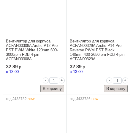
Вентилятор для корпуса
Вентилятор для корпуса
ACFAN00308A Arctic P12 Pro
ACFAN00329A Arctic P14 Pro
PST PWM White 120mm 600-
Reverse PWM PST Black
3000rpm FDB 4-pin
140mm 400-2650rpm FDB 4-pin
ACFAN00308A
ACFAN00329A
32.89
32.89
р.
р.
c 13.00.
c 13.00.
-
+
-
+
new
new
код J433782
код J433786