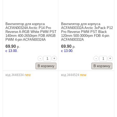
Вентилятор для корпуса
Вентилятор для корпуса
ACFAN00324A Arctic P14 Pro
ACFAN00332A Arctic 3xPack P12
Reverse A-RGB White PWM PST
Pro Reverse PWM PST Black
140mm 400-2650rpm FDB ARGB
120mm 500-3000rpm FDB 4-pin
PWM 4-pin ACFAN00324A
ACFAN00332A
69.90
69.90
р.
р.
c 13.00.
c 13.00.
-
+
-
+
new
new
код J448334
код J444524