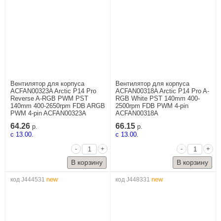
Вентилятор для корпуса
Вентилятор для корпуса
ACFAN00323A Arctic P14 Pro
ACFAN00318A Arctic P14 Pro A-
Reverse A-RGB PWM PST
RGB White PST 140mm 400-
140mm 400-2650rpm FDB ARGB
2500rpm FDB PWM 4-pin
PWM 4-pin ACFAN00323A
ACFAN00318A
64.26
66.15
р.
р.
c 13.00.
c 13.00.
-
+
-
+
new
new
код J444531
код J448331