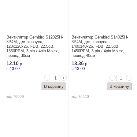
Вентилятор Gembird S12025H-
Вентилятор Gembird S14025H-
3P4M; для корпуса,
3P4M; для корпуса,
120x120x25, FDB, 22.5dB,
140x140x25, FDB, 22.5dB,
1550RPM, 3 pin / 4pin Molex,
1450RPM, 3 pin / 4pin Molex,
провод 30см
провод 40см
12.10
13.36
р.
р.
c 13.00.
c 13.00.
-
+
-
+
код 76509
код 76510