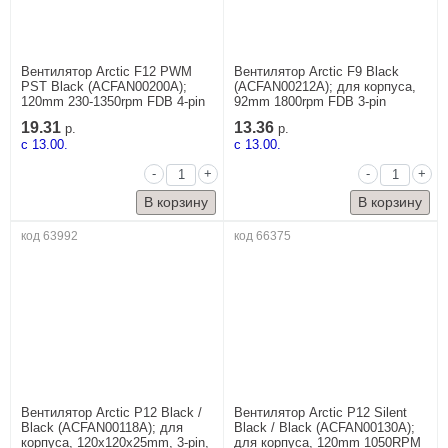
Вентилятор Arctic F12 PWM
Вентилятор Arctic F9 Black
PST Black (ACFAN00200A);
(ACFAN00212A); для корпуса,
120mm 230-1350rpm FDB 4-pin
92mm 1800rpm FDB 3-pin
19.31
13.36
р.
р.
c 13.00.
c 13.00.
-
+
-
+
код 63992
код 66375
Вентилятор Arctic P12 Black /
Вентилятор Arctic P12 Silent
Black (ACFAN00118A); для
Black / Black (ACFAN00130A);
корпуса, 120x120x25mm, 3-pin,
для корпуса, 120mm 1050RPM