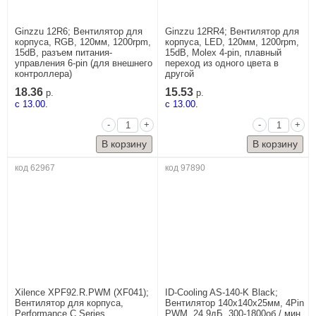
Ginzzu 12R6; Вентилятор для
Ginzzu 12RR4; Вентилятор для
корпуса, RGB, 120мм, 1200rpm,
корпуса, LED, 120мм, 1200rpm,
15dB, разъем питания-
15dB, Molex 4-pin, плавный
управления 6-pin (для внешнего
переход из одного цвета в
контроллера)
другой
18.36
15.53
р.
р.
c 13.00.
c 13.00.
-
+
-
+
код 62967
код 97890
Xilence XPF92.R.PWM (XF041);
ID-Cooling AS-140-K Black;
Вентилятор для корпуса,
Вентилятор 140x140x25мм, 4Pin
Performance C Series,
PWM, 24,9дБ, 300-1800об / мин