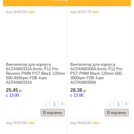
new
new
код J448330
код J433778
Вентилятор для корпуса
Вентилятор для корпуса
ACFAN00331A Arctic P12 Pro
ACFAN00306A Arctic P12 Pro
Reverse PWM PST Black 120mm
PST PWM Black 120mm 600-
500-3000rpm FDB 4-pin
3000rpm FDB 4-pin
ACFAN00331A
ACFAN00306A
25.45
28.38
р.
р.
c 13.00.
c 13.00.
-
+
-
+
new
new
код J433780
код J448333