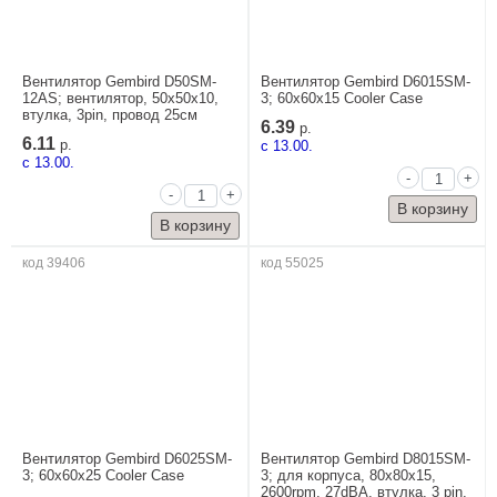
Вентилятор Gembird D50SM-
Вентилятор Gembird D6015SM-
12AS; вентилятор, 50x50x10,
3; 60x60x15 Cooler Case
втулка, 3pin, провод 25см
6.39
р.
6.11
р.
c 13.00.
c 13.00.
-
+
-
+
код 39406
код 55025
Вентилятор Gembird D6025SM-
Вентилятор Gembird D8015SM-
3; 60x60x25 Cooler Case
3; для корпуса, 80x80x15,
2600rpm, 27dBA, втулка, 3 pin,