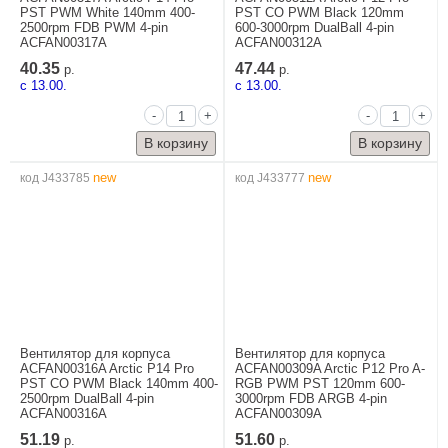
PST PWM White 140mm 400-
PST CO PWM Black 120mm
2500rpm FDB PWM 4-pin
600-3000rpm DualBall 4-pin
ACFAN00317A
ACFAN00312A
40.35
47.44
р.
р.
c 13.00.
c 13.00.
-
+
-
+
new
new
код J433785
код J433777
Вентилятор для корпуса
Вентилятор для корпуса
ACFAN00316A Arctic P14 Pro
ACFAN00309A Arctic P12 Pro A-
PST CO PWM Black 140mm 400-
RGB PWM PST 120mm 600-
2500rpm DualBall 4-pin
3000rpm FDB ARGB 4-pin
ACFAN00316A
ACFAN00309A
51.19
51.60
р.
р.