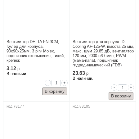
Вентилятор DELTA FN-9CM;
Вентилятор для корпуса ID-
Кулер для корпуса,
Cooling AF-125-W, высота 25 мм,
90x90x25мм, 3 pin+Molex,
макс. шум 29.85 дБ, вентилятор
подшипник скольжения, тихий,
120 мм, 2000 об / мин, PWM
крепеж
(мама-папа), подшипник
гидродинамический (FDB)
3.12
р.
23.63
В наличии.
р.
В наличии.
-
+
-
+
код 78177
код 83105