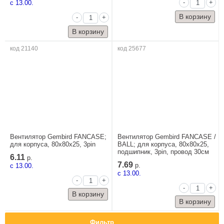
-
+
c 13.00.
-
+
код 21140
код 25677
Вентилятор Gembird FANCASE;
Вентилятор Gembird FANCASE /
для корпуса, 80x80x25, 3pin
BALL; для корпуса, 80x80x25,
подшипник, 3pin, провод 30см
6.11
р.
7.69
c 13.00.
р.
c 13.00.
-
+
-
+
Фильтр