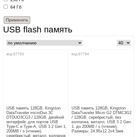
64 Гб
USB flash память
код 87703
код 87794
USB память 128GB, Kingston
USB память 128GB, Kingston
DataTraveler microDuo 3C
DataTraveler Micro G2 DTMC3G2
DTDUO3CG3 / 128GB; двойной
/ 128GB; серебристый, без
интерфейс для портов USB
колпачка, металл, USB 3.2 Gen
Type-C и Type-A, USB 3.2 Gen 1,
1, до 200MB / s (чтение),
200MB / s (чтение),
Размеры: 24.95x12.2x4.5мм
серебристый, металл, колпачок