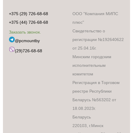
+375 (29) 726-68-68
ООО "Компания МИПС
+375 (44) 726-68-68
плюс"
Свидетельство о
Заказать звонок.
регистрации №192640622
@pcmountby
от 25.04.16г.
(29)726-68-68
Минским городским
исполнительным
комитетом
Регистрация в Торговом
Бытовая техника
реестре Республики
Аксессуары и
Беларусь №563202 от
сопутствующие
товары
18.08.2023г.
Встраиваемая
Беларусь
техника
220103, г.Минск
Климатическая
техника