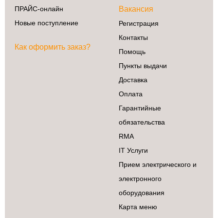
ПРАЙС-онлайн
Вакансия
Новые поступление
Регистрация
Контакты
Сделай сам
Как оформить заказ?
3D принтеры
Помощь
Ардуино
Пункты выдачи
Батарейки
Доставка
Деревообработка
Оплата
Крепеж
Гарантийные
Магниты
обязательства
Радиокомпоненты
RMA
Ручной
инструмент
IT Услуги
Свет
Прием электрического и
ЧПУ
электронного
Элекстроинструмент
оборудования
Карта меню