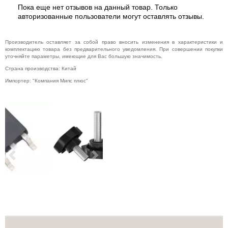
Пока еще нет отзывов на данный товар. Только
Музыкальное
авторизованные пользователи могут оставлять отзывы.
оборудование
Планшеты,
электронные
Производитель оставляет за собой право вносить изменения в характеристики и
книги
комплектацию товара без предварительного уведомления. При совершении покупки
уточняйте параметры, имеющие для Вас большую значимость.
Телевидение и
видео
Страна производства: Китай
Импортер: "Компания Мипс плюс"
Телефония и
связь
Торговое
оборудование
Умный дом и
видеонаблюдение
Фото- и
видеотехника
Previous
Next