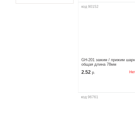
код 90152
GH-201 зажим / прижим шар
общая длина 78мм
2.52
Нет
р.
код 96761