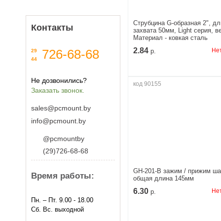
Струбцина G-образная 2", дл
Контакты
захвата 50мм, Light серия, ве
Материал - ковкая сталь
2.84
726-68-68
Нет
29
р.
44
Не дозвонились?
код 90155
Заказать звонок.
sales@pcmount.by
info@pcmount.by
@pcmountby
(29)726-68-68
GH-201-B зажим / прижим ша
Время работы:
общая длина 145мм
6.30
Нет
р.
Пн. – Пт. 9.00 - 18.00
Сб. Вс. выходной