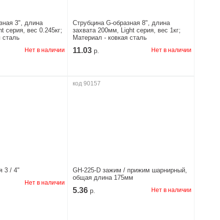
зная 3", длина
Струбцина G-образная 8", длина
t серия, вес 0.245кг;
захвата 200мм, Light серия, вес 1кг;
я сталь
Материал - ковкая сталь
11.03
Нет в наличии
Нет в наличии
р.
код 90157
 3 / 4"
GH-225-D зажим / прижим шарнирный,
общая длина 175мм
Нет в наличии
5.36
Нет в наличии
р.