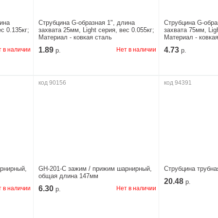
ина
Струбцина G-образная 1", длина
Струбцина G-обра
с 0.135кг;
захвата 25мм, Light серия, вес 0.055кг;
захвата 75мм, Ligh
Материал - ковкая сталь
Материал - ковка
1.89
4.73
 в наличии
Нет в наличии
р.
р.
код 90156
код 94391
рнирный,
GH-201-C зажим / прижим шарнирный,
Струбцина трубная
общая длина 147мм
20.48
р.
6.30
 в наличии
Нет в наличии
р.