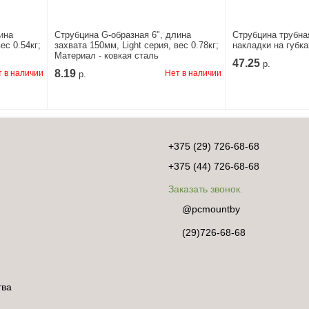
ина
Струбцина G-образная 6", длина
Струбцина трубная
ес 0.54кг;
захвата 150мм, Light серия, вес 0.78кг;
накладки на губка
Материал - ковкая сталь
47.25
р.
8.19
 в наличии
Нет в наличии
р.
+375 (29) 726-68-68
+375 (44) 726-68-68
Заказать звонок.
@pcmountby
(29)726-68-68
тва