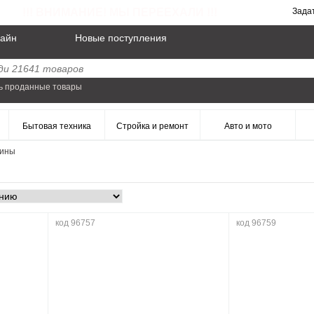
!!! ВНИМАНИЕ! МЫ ПЕРЕЕХАЛИ !!!
Зада
айн
Новые поступления
ь проданные товары
Бытовая техника
Стройка и ремонт
Авто и мото
ины
код 96757
код 96759