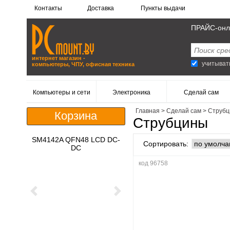
Контакты
Доставка
Пункты выдачи
ПРАЙС-онл
интернет магазин -
учитыват
компьютеры, ЧПУ, офисная техника
Компьютеры и сети
Электроника
Сделай сам
Главная
>
Сделай сам
>
Струбц
Корзина
Струбцины
SM4142A QFN48 LCD DC-
Сортировать:
DC
код 96758
Previous
Next