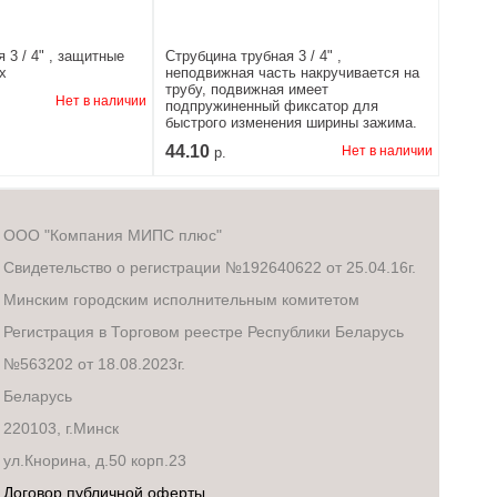
 3 / 4" , защитные
Струбцина трубная 3 / 4" ,
х
неподвижная часть накручивается на
трубу, подвижная имеет
Нет в наличии
подпружиненный фиксатор для
быстрого изменения ширины зажима.
44.10
Нет в наличии
р.
ООО "Компания МИПС плюс"
Свидетельство о регистрации №192640622 от 25.04.16г.
Минским городским исполнительным комитетом
Регистрация в Торговом реестре Республики Беларусь
№563202 от 18.08.2023г.
Беларусь
220103, г.Минск
ул.Кнорина, д.50 корп.23
Договор публичной оферты