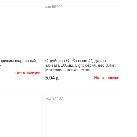
код 96760
 прижим шарнирный,
Струбцина G-образная 4", длина
м
захвата 100мм, Light серия, вес 0.4кг;
Материал - ковкая сталь
Нет в наличии
5.04
Нет в наличии
р.
код 94407