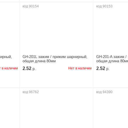
код 90154
код 90153
нирный,
GH-201L зажим / прижим шарнирный,
GH-201-A зажим /
общая длина 80мм
общая длина 80м
2.52
2.52
 в наличии
Нет в наличии
р.
р.
код 96762
код 94390