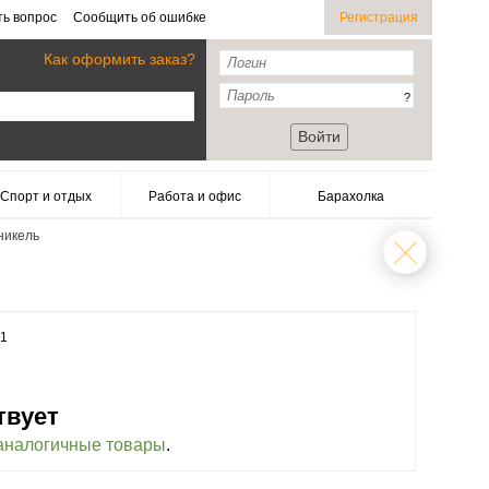
ть вопрос
Сообщить об ошибке
Регистрация
Как оформить заказ?
?
Войти
Спорт и отдых
Работа и офис
Барахолка
никель
31
твует
аналогичные товары
.