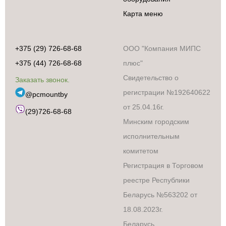
Карта меню
+375 (29) 726-68-68
ООО "Компания МИПС
+375 (44) 726-68-68
плюс"
Свидетельство о
Заказать звонок.
регистрации №192640622
@pcmountby
от 25.04.16г.
(29)726-68-68
Минским городским
исполнительным
комитетом
Бытовая техника
Аксессуары и
Регистрация в Торговом
сопутствующие
реестре Республики
товары
Встраиваемая
Беларусь №563202 от
техника
18.08.2023г.
Климатическая
Беларусь
техника