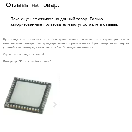
Отзывы на товар:
Музыкальное
оборудование
Планшеты,
Пока еще нет отзывов на данный товар. Только
электронные
авторизованные пользователи могут оставлять отзывы.
книги
Телевидение и
Производитель оставляет за собой право вносить изменения в характеристики и
видео
комплектацию товара без предварительного уведомления. При совершении покупки
уточняйте параметры, имеющие для Вас большую значимость.
Телефония и
связь
Страна производства: Китай
Торговое
Импортер: "Компания Мипс плюс"
оборудование
Умный дом и
видеонаблюдение
Фото- и
видеотехника
Previous
Next