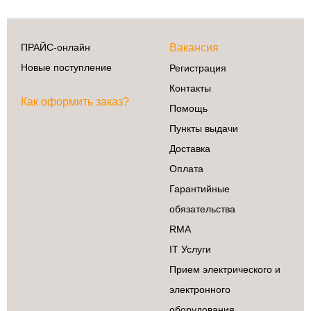
ПРАЙС-онлайн
Вакансия
Сделай сам
Новые поступление
Регистрация
3D принтеры
Контакты
Ардуино
Как оформить заказ?
Помощь
Батарейки
Деревообработка
Пункты выдачи
Крепеж
Доставка
Магниты
Оплата
Радиокомпоненты
Гарантийные
Ручной
обязательства
инструмент
RMA
Свет
IT Услуги
ЧПУ
Прием электрического и
Элекстроинструмент
электронного
оборудования