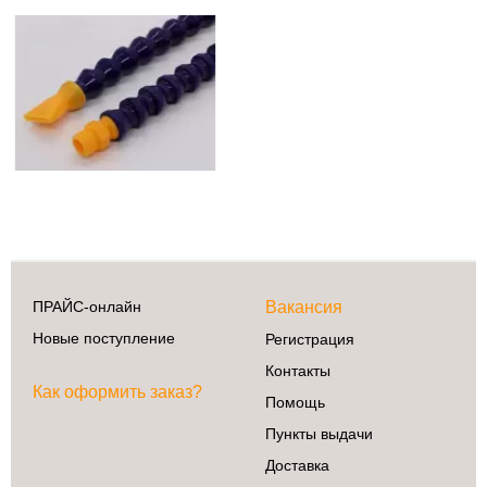
Сделай сам
3D принтеры
Previous
Next
Ардуино
Батарейки
Деревообработка
Крепеж
Магниты
Радиокомпоненты
ПРАЙС-онлайн
Вакансия
Ручной
инструмент
Новые поступление
Регистрация
Свет
Контакты
Как оформить заказ?
ЧПУ
Помощь
Элекстроинструмент
Пункты выдачи
Доставка