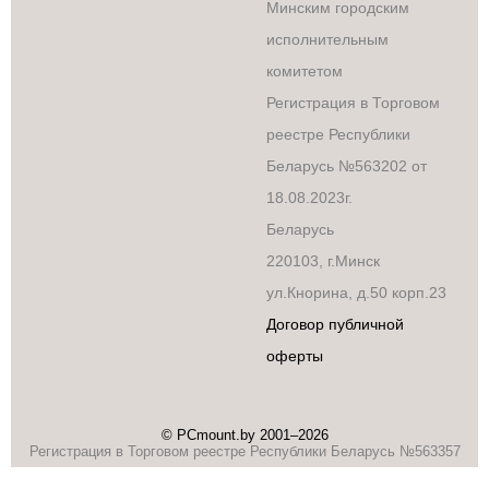
Минским городским
Крупногабаритная
исполнительным
техника
комитетом
Подготовка и
обработка
Регистрация в Торговом
продуктов
реестре Республики
Приготовление
кофе и чая
Беларусь №563202 от
Приготовление
18.08.2023г.
пищи
Беларусь
Уборка
Уход за волосами
220103, г.Минск
и телом
ул.Кнорина, д.50 корп.23
Уход за одеждой,
Договор публичной
пошив
Эко-система
оферты
Xiaomi
© PCmount.by 2001–2026
Регистрация в Торговом реестре Республики Беларусь №563357