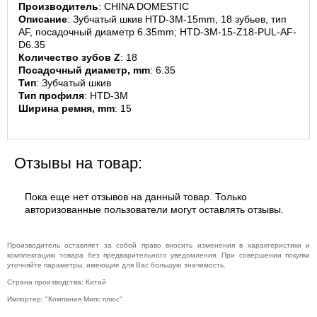
Производитель
: CHINA DOMESTIC
Музыкальное
Описание
: Зубчатый шкив HTD-3M-15mm, 18 зубьев, тип 
оборудование
AF, посадочный диаметр 6.35mm; HTD-3M-15-Z18-PUL-AF-
Планшеты,
D6.35
электронные
Количество зубов Z
: 18
книги
Посадочный диаметр, mm
: 6.35
Тип
: Зубчатый шкив
Телевидение и
Тип профиля
: HTD-3M
видео
Ширина ремня, mm
: 15
Телефония и
связь
Торговое
оборудование
Отзывы на товар:
Умный дом и
видеонаблюдение
Пока еще нет отзывов на данный товар. Только
Фото- и
авторизованные пользователи могут оставлять отзывы.
видеотехника
Производитель оставляет за собой право вносить изменения в характеристики и
комплектацию товара без предварительного уведомления. При совершении покупки
уточняйте параметры, имеющие для Вас большую значимость.
Страна производства: Китай
Импортер: "Компания Мипс плюс"