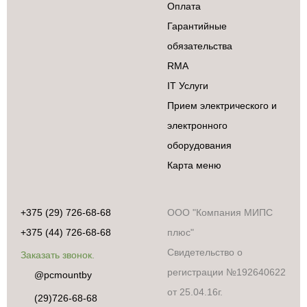
Оплата
Гарантийные
обязательства
RMA
IT Услуги
Прием электрического и
электронного
оборудования
Карта меню
Бытовая техника
+375 (29) 726-68-68
ООО "Компания МИПС
Аксессуары и
+375 (44) 726-68-68
плюс"
сопутствующие
товары
Свидетельство о
Заказать звонок.
Встраиваемая
регистрации №192640622
@pcmountby
техника
от 25.04.16г.
Климатическая
(29)726-68-68
техника