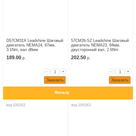
D57CM31X Leadshine Шаговый
57CM26-SZ Leadshine Шаговый
двигатель NEMA24, 87мм,
двигатель NEMA23, 84мм,
3.1Nm, вал d8мм
двусторонний вал, 2.6Nm
189.00
202.50
р.
р.
.
.
-
+
-
+
Заказать
Заказать
Фильтр
код 100162
код 100163