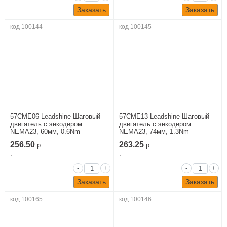
Заказать
Заказать
код 100144
код 100145
57CME06 Leadshine Шаговый
57CME13 Leadshine Шаговый
двигатель c энкодером
двигатель c энкодером
NEMA23, 60мм, 0.6Nm
NEMA23, 74мм, 1.3Nm
256.50
263.25
р.
р.
.
.
-
+
-
+
Заказать
Заказать
код 100165
код 100146