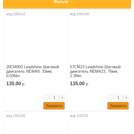
Фильтр
код 100142
код 100108
20CM003 Leadshine Шаговый
57CM23 Leadshine Шаговый
двигатель NEMA8, 33мм,
двигатель NEMA23, 76мм,
0.03Nm
2.3Nm
135.00
135.00
р.
р.
.
.
-
+
-
+
Заказать
Заказать
код 100140
код 100111