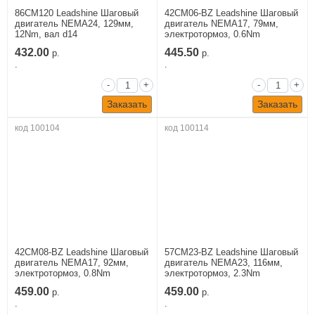
86CM120 Leadshine Шаговый
42CM06-BZ Leadshine Шаговый
двигатель NEMA24, 129мм,
двигатель NEMA17, 79мм,
12Nm, вал d14
электротормоз, 0.6Nm
432.00
445.50
р.
р.
.
.
-
+
-
+
Заказать
Заказать
код 100104
код 100114
42CM08-BZ Leadshine Шаговый
57CM23-BZ Leadshine Шаговый
двигатель NEMA17, 92мм,
двигатель NEMA23, 116мм,
электротормоз, 0.8Nm
электротормоз, 2.3Nm
459.00
459.00
р.
р.
.
.