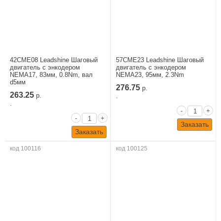
42CME08 Leadshine Шаговый
57CME23 Leadshine Шаговый
двигатель c энкодером
двигатель c энкодером
NEMA17, 83мм, 0.8Nm, вал
NEMA23, 95мм, 2.3Nm
d5мм
276.75
р.
263.25
р.
.
.
-
+
-
+
Заказать
Заказать
код 100116
код 100125