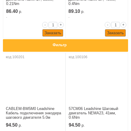
0.21Nm
0.4Nm
86.40
89.10
р.
р.
.
.
-
+
-
+
Заказать
Заказать
Фильтр
код 100201
код 100106
CABLEM-BM5M0 Leadshine
57CM06 Leadshine Шаговый
Кабель подключения энкодера
двигатель NEMA23, 41мм,
шагового двигателя 5.0м
0.6Nm
94.50
94.50
р.
р.
.
.