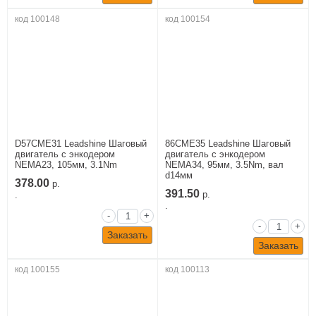
код 100148
код 100154
D57CME31 Leadshine Шаговый
86CME35 Leadshine Шаговый
двигатель c энкодером
двигатель c энкодером
NEMA23, 105мм, 3.1Nm
NEMA34, 95мм, 3.5Nm, вал
d14мм
378.00
р.
391.50
.
р.
.
-
+
-
+
Заказать
Заказать
код 100155
код 100113