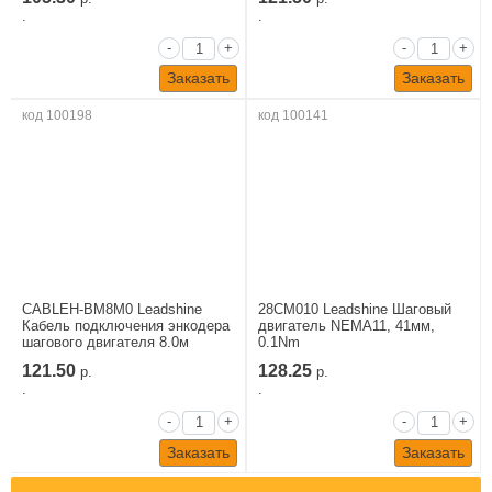
.
.
-
+
-
+
Заказать
Заказать
код 100198
код 100141
CABLEH-BM8M0 Leadshine
28CM010 Leadshine Шаговый
Кабель подключения энкодера
двигатель NEMA11, 41мм,
шагового двигателя 8.0м
0.1Nm
121.50
128.25
р.
р.
.
.
-
+
-
+
Заказать
Заказать