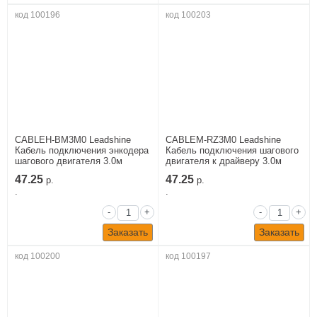
код 100196
код 100203
CABLEH-BM3M0 Leadshine
CABLEM-RZ3M0 Leadshine
Кабель подключения энкодера
Кабель подключения шагового
шагового двигателя 3.0м
двигателя к драйверу 3.0м
47.25
47.25
р.
р.
.
.
-
+
-
+
Заказать
Заказать
код 100200
код 100197