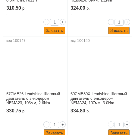
8.5Nm, вал d12.7
NEMA24, 89мм, 2.2Nm
310.50
324.00
р.
р.
.
.
-
+
-
+
Заказать
Заказать
код 100147
код 100150
57CME26 Leadshine Шаговый
60CME30X Leadshine Шаговый
двигатель c энкодером
двигатель c энкодером
NEMA23, 103мм, 2.6Nm
NEMA24, 107мм, 3.0Nm
330.75
334.80
р.
р.
.
.
-
+
-
+
Заказать
Заказать