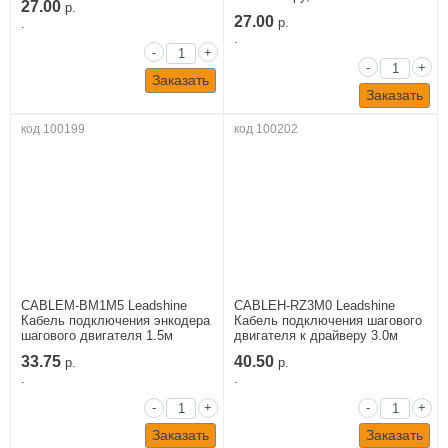
27.00
р.
27.00
.
р.
.
-
+
-
+
Заказать
Заказать
код 100199
код 100202
CABLEM-BM1M5 Leadshine
CABLEH-RZ3M0 Leadshine
Кабель подключения энкодера
Кабель подключения шагового
шагового двигателя 1.5м
двигателя к драйверу 3.0м
33.75
40.50
р.
р.
.
.
-
+
-
+
Заказать
Заказать