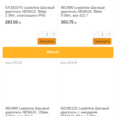
57CM23-FS Leadshine Шаговый
86CM80 Leadshine Шаговый
двигатель NEMA23, 90мм,
двигатель NEMA24, 98мм,
2.3Nm, влагозащита IP65
8.0Nm, вал d12.7
283.50
303.75
р.
р.
.
.
-
+
-
+
Заказать
Заказать
Фильтр
код 100126
код 100149
86CM85 Leadshine Шаговый
60CME22X Leadshine Шаговый
двигатель NEMA24, 118мм,
двигатель c энкодером