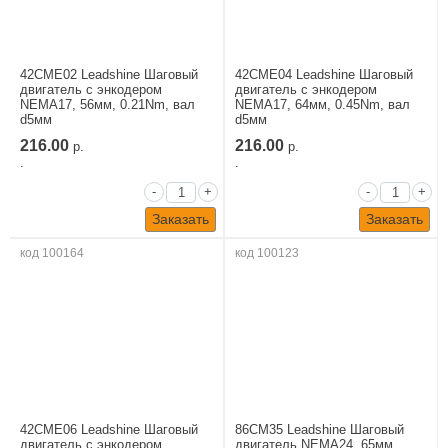
42CME02 Leadshine Шаговый
42CME04 Leadshine Шаговый
двигатель c энкодером
двигатель c энкодером
NEMA17, 56мм, 0.21Nm, вал
NEMA17, 64мм, 0.45Nm, вал
d5мм
d5мм
216.00
216.00
р.
р.
.
.
-
+
-
+
Заказать
Заказать
код 100164
код 100123
42CME06 Leadshine Шаговый
86CM35 Leadshine Шаговый
двигатель c энкодером
двигатель NEMA24, 65мм,