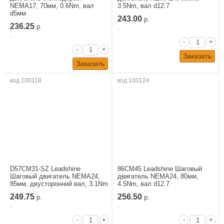
NEMA17, 70мм, 0.6Nm, вал
3.5Nm, вал d12.7
d5мм
243.00
р.
236.25
р.
.
.
-
+
-
+
Заказать
Заказать
код 100118
код 100124
D57CM31-SZ Leadshine
86CM45 Leadshine Шаговый
Шаговый двигатель NEMA24,
двигатель NEMA24, 80мм,
85мм, двусторонний вал, 3.1Nm
4.5Nm, вал d12.7
249.75
256.50
р.
р.
.
.
-
+
-
+