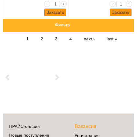
-
+
-
+
Заказать
Заказать
Фильтр
1
2
3
4
next ›
last »
Previous
Next
ПРАЙС-онлайн
Вакансия
Новые поступление
Регистрация