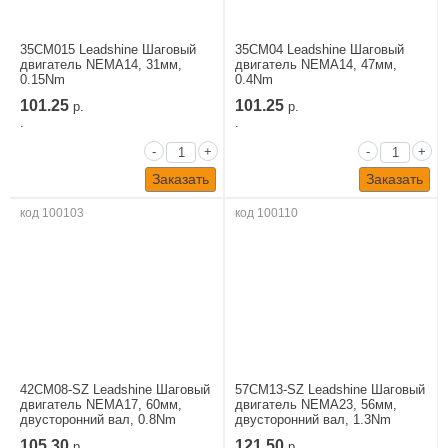
35CM015 Leadshine Шаговый
35CM04 Leadshine Шаговый
двигатель NEMA14, 31мм,
двигатель NEMA14, 47мм,
0.15Nm
0.4Nm
101.25
101.25
р.
р.
.
.
-
+
-
+
Заказать
Заказать
код 100103
код 100110
42CM08-SZ Leadshine Шаговый
57CM13-SZ Leadshine Шаговый
двигатель NEMA17, 60мм,
двигатель NEMA23, 56мм,
двусторонний вал, 0.8Nm
двусторонний вал, 1.3Nm
105.30
121.50
р.
р.