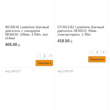
86CME45 Leadshine Шаговый
57CM13-BZ Leadshine Шаговый
двигатель c энкодером
двигатель NEMA23, 95мм,
NEMA34, 109мм, 4.5Nm, вал
электротормоз, 1.3Nm
d14мм
418.50
р.
405.00
р.
.
.
-
+
-
+
Заказать
Заказать
код 100127
код 100105