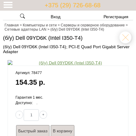
+375 (29) 726-68-68
Вход
Регистрация
Главная
>
Компьютеры и сети
>
Серверы и серверное оборудование
>
Сетевые адаптеры LAN
>
(б/у) Dell 09YD6K (Intel I350-T4)
(б/у) Dell 09YD6K (Intel I350-T4)
(б/у) Dell 09YD6K (Intel I350-T4); PCI-E Quad Port Gigabit Server
Adapter
Артикул: 78477
154.35 р.
Гарантия 1 мес.
Доступно:
.
-
+
Быстрый заказ