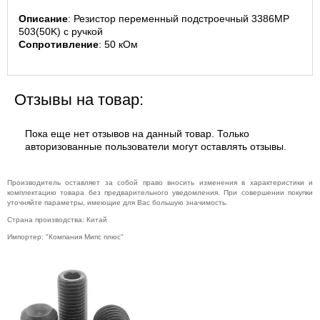
Музыкальное
Описание
: Резистор переменный подстроечный 3386MP 
оборудование
503(50K) с ручкой
Планшеты,
Сопротивление
: 50 кОм
электронные
книги
Телевидение и
Отзывы на товар:
видео
Телефония и
связь
Пока еще нет отзывов на данный товар. Только
авторизованные пользователи могут оставлять отзывы.
Торговое
оборудование
Умный дом и
Производитель оставляет за собой право вносить изменения в характеристики и
видеонаблюдение
комплектацию товара без предварительного уведомления. При совершении покупки
уточняйте параметры, имеющие для Вас большую значимость.
Фото- и
видеотехника
Страна производства: Китай
Импортер: "Компания Мипс плюс"