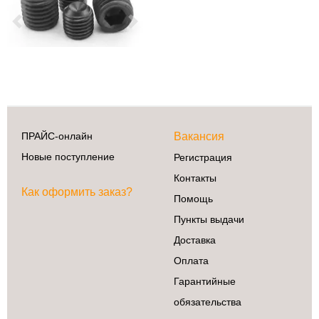
Previous
Next
Сделай сам
3D принтеры
Ардуино
Батарейки
Деревообработка
ПРАЙС-онлайн
Вакансия
Крепеж
Новые поступление
Регистрация
Магниты
Контакты
Радиокомпоненты
Как оформить заказ?
Помощь
Ручной
инструмент
Пункты выдачи
Свет
Доставка
ЧПУ
Оплата
Элекстроинструмент
Гарантийные
обязательства