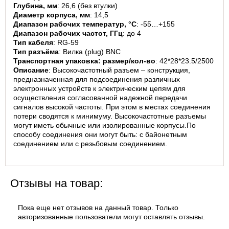
Глубина, мм
: 26,6 (без втулки)
Музыкальное
Диаметр корпуса, мм
: 14,5
оборудование
Диапазон рабочих температур, °C
: -55…+155
Планшеты,
Диапазон рабочих частот, ГГц
: до 4
электронные
Тип кабеля
: RG-59
книги
Тип разъёма
: Вилка (plug) BNC
Транспортная упаковка: размер/кол-во
: 42*28*23.5/2500
Телевидение и
видео
Описание
: Высокочастотный разъем – конструкция, 
предназначенная для подсоединения различных 
Телефония и
электронных устройств к электрическим цепям для 
связь
осуществления согласованной надежной передачи 
Торговое
сигналов высокой частоты. При этом в местах соединения 
оборудование
потери сводятся к минимуму. Высокочастотные разъемы 
могут иметь обычные или изолированные корпусы.По 
Умный дом и
способу соединения они могут быть: с байонетным 
видеонаблюдение
соединением или с резьбовым соединением.
Фото- и
видеотехника
Отзывы на товар:
Пока еще нет отзывов на данный товар. Только
авторизованные пользователи могут оставлять отзывы.