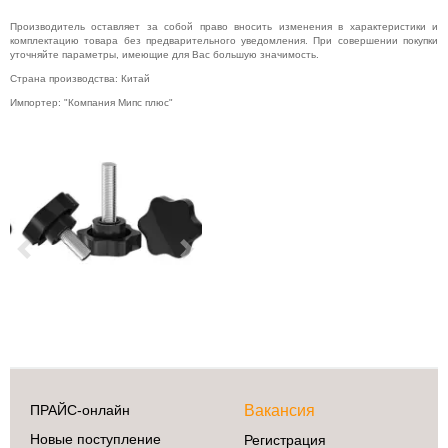
Производитель оставляет за собой право вносить изменения в характеристики и
комплектацию товара без предварительного уведомления. При совершении покупки
уточняйте параметры, имеющие для Вас большую значимость.
Сделай сам
Страна производства: Китай
3D принтеры
Импортер: "Компания Мипс плюс"
Ардуино
Батарейки
Деревообработка
Крепеж
Магниты
Previous
Next
Радиокомпоненты
Ручной
инструмент
Свет
ЧПУ
Элекстроинструмент
ПРАЙС-онлайн
Вакансия
Новые поступление
Регистрация