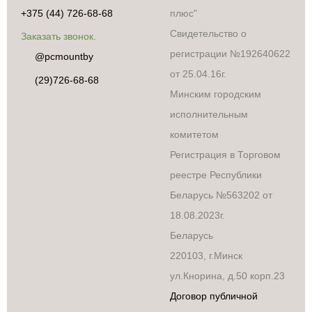
+375 (44) 726-68-68
плюс"
Крупногабаритная
техника
Свидетельство о
Заказать звонок.
Подготовка и
регистрации №192640622
@pcmountby
обработка
продуктов
от 25.04.16г.
(29)726-68-68
Приготовление
Минским городским
кофе и чая
исполнительным
Приготовление
пищи
комитетом
Уборка
Регистрация в Торговом
Уход за волосами
реестре Республики
и телом
Беларусь №563202 от
Уход за одеждой,
пошив
18.08.2023г.
Эко-система
Беларусь
Xiaomi
220103, г.Минск
ул.Кнорина, д.50 корп.23
Договор публичной