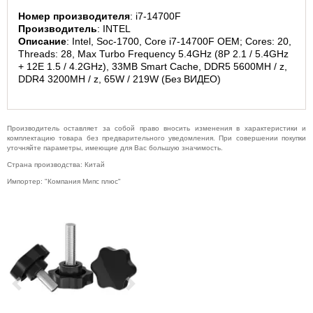
Музыкальное
Номер производителя
: i7-14700F
оборудование
Производитель
: INTEL
Описание
: Intel, Soc-1700, Core i7-14700F OEM; Cores: 20, 
Планшеты,
Threads: 28, Max Turbo Frequency 5.4GHz (8P 2.1 / 5.4GHz 
электронные
книги
+ 12E 1.5 / 4.2GHz), 33MB Smart Cache, DDR5 5600MH / z, 
DDR4 3200MH / z, 65W / 219W (Без ВИДЕО)
Телевидение и
видео
Телефония и
связь
Производитель оставляет за собой право вносить изменения в характеристики и
комплектацию товара без предварительного уведомления. При совершении покупки
Торговое
уточняйте параметры, имеющие для Вас большую значимость.
оборудование
Страна производства: Китай
Умный дом и
Импортер: "Компания Мипс плюс"
видеонаблюдение
Фото- и
видеотехника
Previous
Next