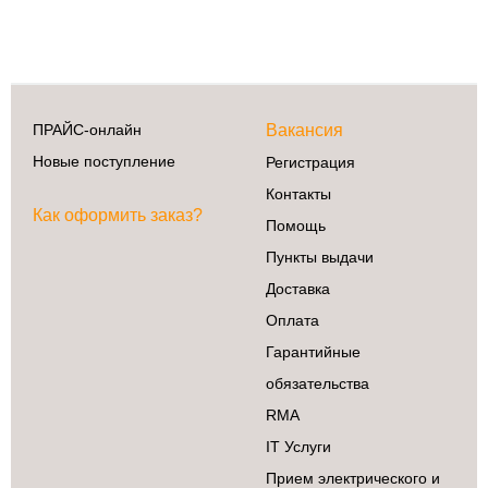
Сделай сам
3D принтеры
ПРАЙС-онлайн
Вакансия
Ардуино
Новые поступление
Регистрация
Батарейки
Контакты
Деревообработка
Как оформить заказ?
Помощь
Крепеж
Пункты выдачи
Магниты
Радиокомпоненты
Доставка
Ручной
Оплата
инструмент
Гарантийные
Свет
обязательства
ЧПУ
RMA
Элекстроинструмент
IT Услуги
Прием электрического и