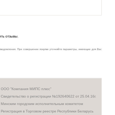
ять отзывы.
 уведомления. При совершении покупки уточняйте параметры, имеющие для Вас
ООО "Компания МИПС плюс"
Свидетельство о регистрации №192640622 от 25.04.16г.
Минским городским исполнительным комитетом
Регистрация в Торговом реестре Республики Беларусь