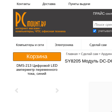
Контакты
Доставка
Пункты выдачи
ПРАЙС-онл
интернет магазин -
учитыват
компьютеры, ЧПУ, офисная техника
Компьютеры и сети
Электроника
Сделай сам
Главная
>
Сделай сам
>
Ардуин
Корзина
SY8205 Модуль DC-DC 
DMS-213 Цифровой LED
амперметр переменного
тока, синий
Previous
Next