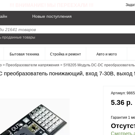
!!! ВНИМАНИЕ! МЫ ПЕРЕЕХАЛИ !!!
Зада
айн
Новые поступления
ь проданные товары
Бытовая техника
Стройка и ремонт
Авто и мото
о
>
Преобразователи напряжения
>
SY8205 Модуль DC-DC преобразователь п
преобразователь понижающий, вход 7-30В, выход 5
Артикул: 986
5.36 р.
Гарантия 1 ме
Отсутс
Смотреть 