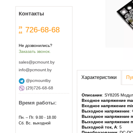
Контакты
726-68-68
29
44
Не дозвонились?
Заказать звонок.
sales@pcmount.by
info@pcmount.by
Характеристики
Пу
@pcmountby
(29)726-68-68
Описание
: SY8205 Модул
Входное напряжение ma
Время работы:
Входное напряжение min
Выходное напряжение
:
Выходное напряжение m
Пн. – Пт. 9.00 - 18.00
Выходное напряжение m
Сб. Вс. выходной
Выходной ток, А
: 5
Преобразование
: DC-DC