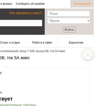
ть вопрос
Сообщить об ошибке
Регистрация
Как оформить заказ?
?
Войти
Спорт и отдых
Работа и офис
Барахолка
онижающий, вход 7-30В, выход 5В, ток 5А макс
В, ток 5А макс
50
с.
твует
аналогичные товары
.