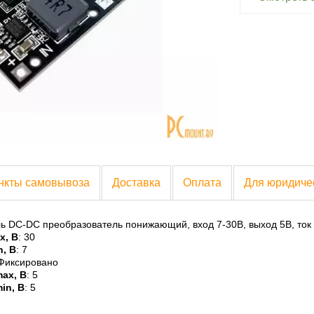
нкты самовывоза
Доставка
Оплата
Для юридиче
ь DC-DC преобразователь понижающий, вход 7-30В, выход 5В, ток
x, В
: 30
, В
: 7
 Фиксировано
ax, В
: 5
in, В
: 5