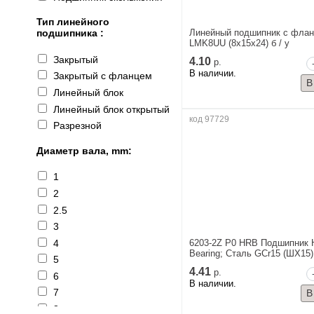
Тип линейного
Линейный подшипник с фла
подшипника :
LMK8UU (8x15x24) б / у
Закрытый
4.10
р.
В наличии.
Закрытый с фланцем
Линейный блок
Линейный блок открытый
код 97729
Разрезной
Диаметр вала, mm:
1
2
2.5
3
4
6203-2Z P0 HRB Подшипник H
Bearing; Сталь GCr15 (ШХ15)
5
4.41
р.
6
В наличии.
7
8