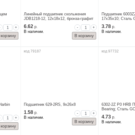
нцем
Линейный подшипник скольжения
Подшипник 6003ZZ
JDB1218-12, 12x18x12, бронза-графит
17x35x10; Сталь 
6.62
3.78
р.
р.
-
+
-
+
В наличии.
В наличии.
код 79187
код 97732
arbin
Подшипник 629-2RS, 9x26x8
6302-2Z P0 HRB П
Bearing; Сталь G
1.58
р.
-
+
4.73
В наличии.
р.
-
+
В наличии.