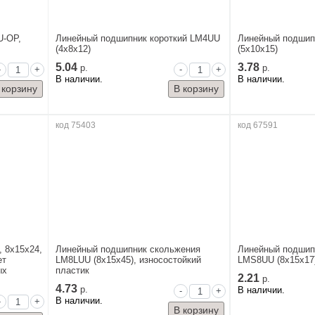
U-OP,
Линейный подшипник короткий LM4UU
Линейный подшип
(4x8x12)
(5x10x15)
5.04
3.78
р.
р.
-
+
-
+
В наличии.
В наличии.
код 75403
код 67591
 8x15x24,
Линейный подшипник скольжения
Линейный подшип
ет
LM8LUU (8x15x45), износостойкий
LMS8UU (8x15x17
ых
пластик
2.21
р.
4.73
р.
В наличии.
-
+
В наличии.
-
+