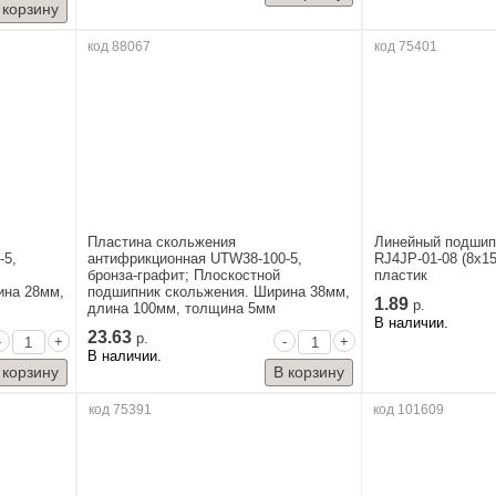
код 88067
код 75401
Пластина скольжения
Линейный подшип
-5,
антифрикционная UTW38-100-5,
RJ4JP-01-08 (8x15
бронза-графит; Плоскостной
пластик
ина 28мм,
подшипник скольжения. Ширина 38мм,
1.89
р.
длина 100мм, толщина 5мм
В наличии.
23.63
р.
-
+
-
+
В наличии.
код 75391
код 101609