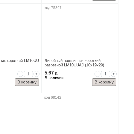
код 75397
ник короткий LM10UU
Линейный подшипник короткий
разрезной LM10UUAJ (10x19x29)
5.67
р.
-
+
-
+
В наличии.
код 68142