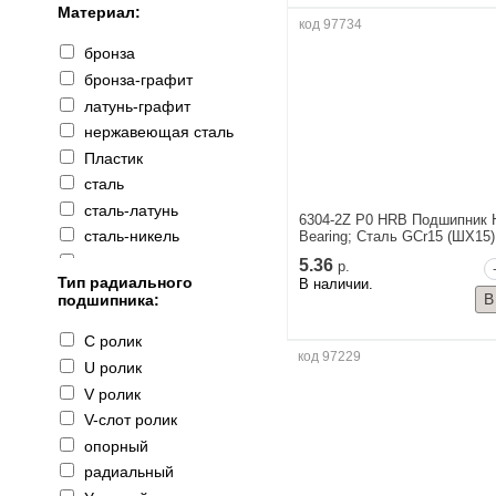
Материал:
9
код 97734
10
бронза
12
бронза-графит
13
латунь-графит
14
нержавеющая сталь
15
Пластик
16
сталь
17
сталь-латунь
6304-2Z P0 HRB Подшипник H
18
сталь-никель
Bearing; Сталь GCr15 (ШХ15)
20
сталь-пластик
5.36
р.
22
Тип радиального
В наличии.
подшипника:
25
28
C ролик
код 97229
30
U ролик
35
V ролик
40
V-слот ролик
50
опорный
60
радиальный
80