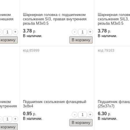
пником
Шарнирная головка с подшипником
Шарнирная голов
внешняя
скольжения SI3, правая внутренняя
скольжения SIL3,
резьба M3x0.5
резьба M3x0.5
3.78
3.78
р.
р.
-
+
-
+
В наличии.
В наличии.
код 85999
код 79163
пником
Подшипник скольжения фланцевый
Подшипник фланц
нутренняя
3x8x4
(25x37x7)
0.95
6.30
р.
р.
-
+
В наличии.
В наличии.
-
+