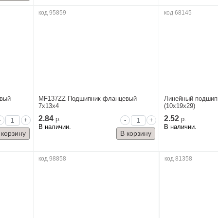
код 95859
код 68145
вый
MF137ZZ Подшипник фланцевый
Линейный подшип
7x13x4
(10x19x29)
2.84
2.52
р.
р.
-
+
-
+
В наличии.
В наличии.
код 98858
код 81358