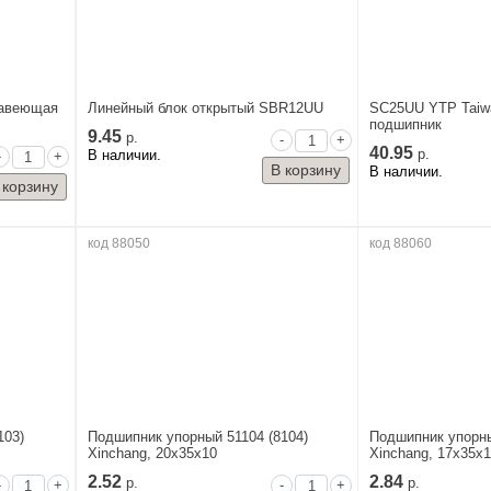
жавеющая
Линейный блок открытый SBR12UU
SC25UU YTP Taiw
подшипник
9.45
р.
-
+
40.95
В наличии.
р.
-
+
В наличии.
код 88050
код 88060
103)
Подшипник упорный 51104 (8104)
Подшипник упорны
Xinchang, 20x35x10
Xinchang, 17x35x
2.52
2.84
р.
р.
-
+
-
+