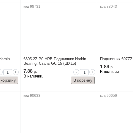
код 98731
код 88043
arbin
6305-2Z P0 HRB Подшипник Harbin
Подшипник 697ZZ 
Bearing; Сталь GCr15 (ШХ15)
1.89
р.
7.88
р.
В наличии.
-
+
-
+
В наличии.
код 90633
код 90656