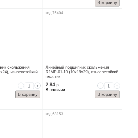
код 75404
ник скольжения
Линейный подшипник скольжения
x24), износостойкий
RJMP-01-10 (10x19x29), износостойкий
пластик
2.84
р.
-
+
-
+
В наличии.
код 68153