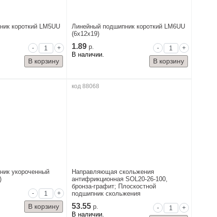
ник короткий LM5UU
Линейный подшипник короткий LM6UU
(6x12x19)
1.89
р.
-
+
-
+
В наличии.
код 88068
ник укороченный
Направляющая скольжения
)
антифрикционная SOL20-26-100,
бронза-графит; Плоскостной
-
+
подшипник скольжения
53.55
р.
-
+
В наличии.