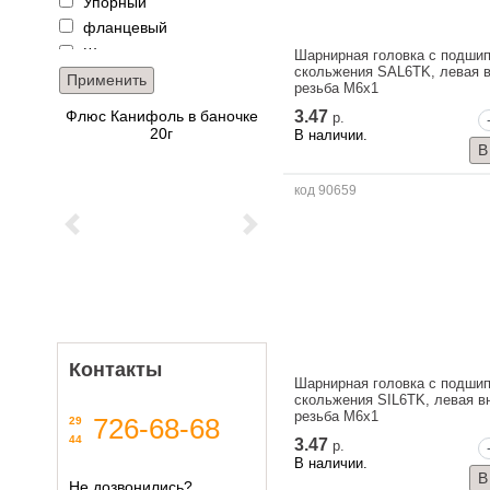
Упорный
100
фланцевый
Шарнирная головка
Шарнирная головка с подши
скольжения SAL6TK, левая 
резьба M6x1
Магнитное основание для
3.47
р.
трубки подачи СОЖ 2P,
В наличии.
резьба 1/4 12.5мм, вход
8mm штуцер, 3 выхода
код 90659
Previous
Next
Контакты
Шарнирная головка с подши
скольжения SIL6TK, левая в
резьба M6x1
726-68-68
29
44
3.47
р.
В наличии.
Не дозвонились?