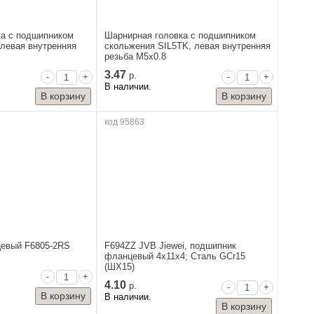
ка с подшипником
Шарнирная головка с подшипником
 левая внутренняя
скольжения SIL5TK, левая внутренняя
резьба M5x0.8
3.47
р.
-
+
-
+
В наличии.
код 95863
евый F6805-2RS
F694ZZ JVB Jiewei, подшипник
фланцевый 4x11x4; Сталь GCr15
(ШХ15)
-
+
4.10
р.
-
+
В наличии.