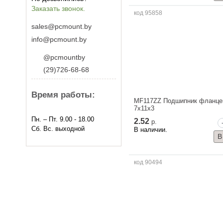
Заказать звонок.
код 95858
sales@pcmount.by
info@pcmount.by
@pcmountby
(29)726-68-68
Время работы:
MF117ZZ Подшипник фланце
7x11x3
Пн. – Пт. 9.00 - 18.00
2.52
р.
Сб. Вс. выходной
В наличии.
код 90494