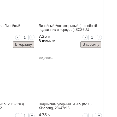
an Линейный
Линейный блок закрытый ( линейный
подшипник в корпусе ) SCS6UU
7.25
р.
-
+
-
+
В наличии.
код 88062
й 51203 (8203)
Подшипник упорный 51205 (8205)
12
Xinchang, 25x47x15
4.73
р.
-
+
-
+