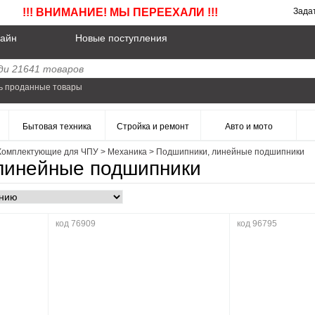
!!! ВНИМАНИЕ! МЫ ПЕРЕЕХАЛИ !!!
Зада
айн
Новые поступления
ь проданные товары
Бытовая техника
Стройка и ремонт
Авто и мото
Комплектующие для ЧПУ
>
Механика
>
Подшипники, линейные подшипники
линейные подшипники
код 76909
код 96795