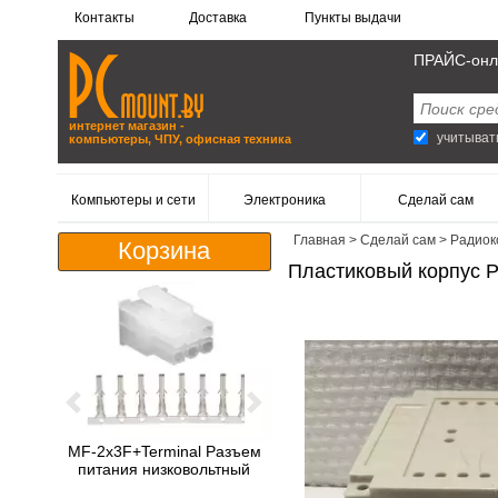
Контакты
Доставка
Пункты выдачи
ПРАЙС-онл
интернет магазин -
учитыват
компьютеры, ЧПУ, офисная техника
Компьютеры и сети
Электроника
Сделай сам
Главная
>
Сделай сам
>
Радиок
Корзина
Пластиковый корпус P
Previous
Next
MF-2x3F+Terminal Разъем
питания низковольтный