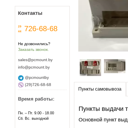
Контакты
726-68-68
29
44
Не дозвонились?
Заказать звонок.
sales@pcmount.by
info@pcmount.by
@pcmountby
(29)726-68-68
Пункты самовывоза
Время работы:
Пункты выдачи 
Пн. – Пт. 9.00 - 18.00
Сб. Вс. выходной
Основной пункт выд