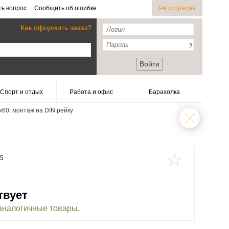
ть вопрос
Сообщить об ошибке
Регистрация
Как оформить заказ?
?
Войти
Спорт и отдых
Работа и офис
Барахолка
x60, монтаж на DIN рейку
15
твует
аналогичные товары
.