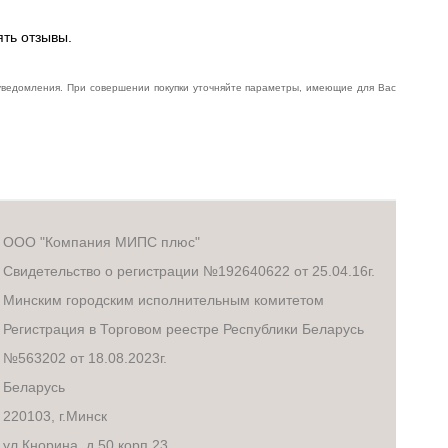
ять отзывы.
 уведомления. При совершении покупки уточняйте параметры, имеющие для Вас
ООО "Компания МИПС плюс"
Свидетельство о регистрации №192640622 от 25.04.16г.
Минским городским исполнительным комитетом
Регистрация в Торговом реестре Республики Беларусь
№563202 от 18.08.2023г.
Беларусь
220103, г.Минск
ул.Кнорина, д.50 корп.23