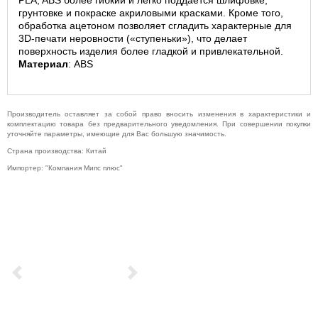
PLA, ABS более гибкий и легко поддается шлифовке, 
грунтовке и покраске акриловыми красками. Кроме того, 
обработка ацетоном позволяет сгладить характерные для 
3D-печати неровности («ступеньки»), что делает 
поверхность изделия более гладкой и привлекательной.
Материал
: ABS
Производитель оставляет за собой право вносить изменения в характеристики и
комплектацию товара без предварительного уведомления. При совершении покупки
уточняйте параметры, имеющие для Вас большую значимость.
Страна производства: Китай
Импортер: "Компания Мипс плюс"
Previous
Next