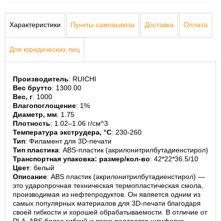
Характеристики
Пункты самовывоза
Доставка
Оплата
Для юридических лиц
Производитель
: RUICHI
Вес брутто
: 1300.00
Вес, г
: 1000
Влагопоглощение
: 1%
Диаметр, мм
: 1.75
Плотность
: 1.02–1.06 г/см^3
Температура экструдера, °C
: 230-260
Тип
: Филамент для 3D-печати
Тип пластика
: ABS-пластик (акрилонитрилбутадиенстирол)
Транспортная упаковка: размер/кол-во
: 42*22*36.5/10
Цвет
: белый
Описание
: ABS пластик (акрилонитрилбутадиенстирол) — 
это ударопрочная техническая термопластическая смола, 
производимая из нефтепродуктов. Он является одним из 
самых популярных материалов для 3D-печати благодаря 
своей гибкости и хорошей обрабатываемости. В отличие от 