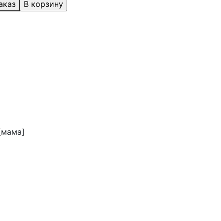
аказ
 [мама]