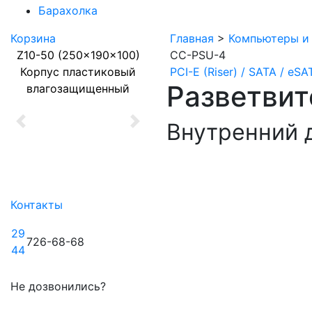
Барахолка
Корзина
Главная
>
Компьютеры и
Z10-50 (250x190x100)
CC-PSU-4
Корпус пластиковый
PCI-E (Riser) / SATA / eS
Разветвит
влагозащищенный
Внутренний д
Previous
Next
Контакты
29
726-68-68
44
Не дозвонились?