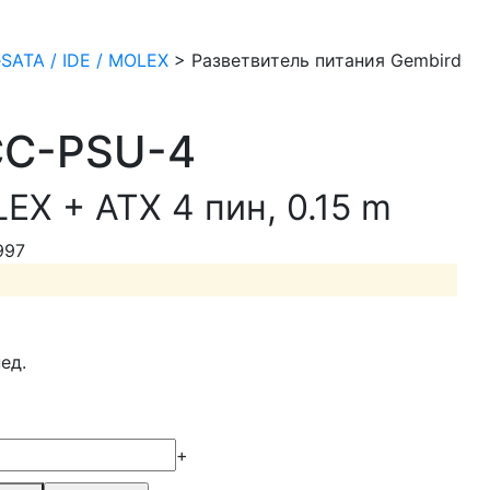
 eSATA / IDE / MOLEX
>
Разветвитель питания Gembird
CC-PSU-4
X + ATX 4 пин, 0.15 m
997
ед.
+