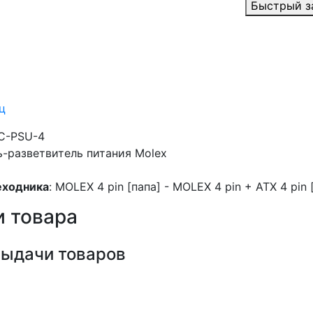
Быстрый з
ц
CC-PSU-4
ь-разветвитель питания Molex
еходника
: MOLEX 4 pin [папа] - MOLEX 4 pin + ATX 4 pin
 товара
выдачи товаров