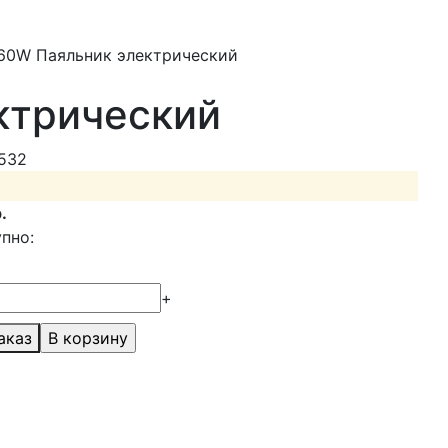
60W Паяльник электрический
ктрический
8532
.
пно:
+
аказ