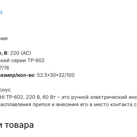
ц
ная
, В
: 220 (АС)
ский серии TP-602
7/16
размер/кол-во
: 52.5*30*32/100
конус
HI TP-602, 220 В, 60 Вт – это ручной электрический и
расплавления припоя и внесения его в место контакта 
 товара