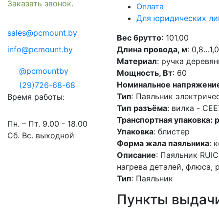
Заказать звонок.
Оплата
Для юридических ли
sales@pcmount.by
Вес брутто
: 101.00
info@pcmount.by
Длина провода, м
: 0,8…1,0
Материал
: ручка деревян
@pcmountby
Мощность, Вт
: 60
Номинальное напряжение
(29)726-68-68
Тип
: Паяльник электриче
Время работы:
Тип разъёма
: вилка - CEE
Транспортная упаковка: 
Пн. – Пт. 9.00 - 18.00
Упаковка
: блистер
Сб. Вс. выходной
Форма жала паяльника
: 
Описание
: Паяльник RUIC
нагрева деталей, флюса, 
Тип
: Паяльник
Пункты выдачи