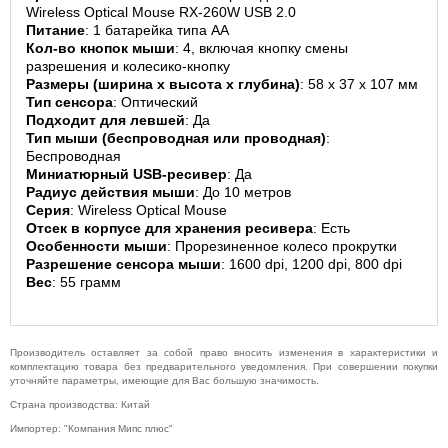
Wireless Optical Mouse RX-260W USB 2.0
Питание
: 1 батарейка типа AA
Кол-во кнопок мыши
: 4, включая кнопку смены 
разрешения и колесико-кнопку
Сделай сам
Размеры (ширина x высота x глубина)
: 58 x 37 x 107 мм
Тип сенсора
: Оптический
3D принтеры
Подходит для левшей
: Да
Ардуино
Тип мыши (беспроводная или проводная)
: 
Беспроводная
Батарейки
Миниатюрный USB-ресивер
: Да
Деревообработка
Радиус действия мыши
: До 10 метров
Серия
: Wireless Optical Mouse
Крепеж
Отсек в корпусе для хранения ресивера
: Есть
Магниты
Особенности мыши
: Прорезиненное колесо прокрутки
Разрешение сенсора мыши
: 1600 dpi, 1200 dpi, 800 dpi
Радиокомпоненты
Вес
: 55 грамм
Ручной
инструмент
Свет
Производитель оставляет за собой право вносить изменения в характеристики и
ЧПУ
комплектацию товара без предварительного уведомления. При совершении покупки
уточняйте параметры, имеющие для Вас большую значимость.
Элекстроинструмент
Страна производства: Китай
Импортер: "Компания Мипс плюс"