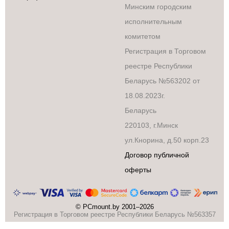
Минским городским
исполнительным
комитетом
Стройка и ремонт
Регистрация в Торговом
Водоснабжение,
канализация,
реестре Республики
вентиляция
Беларусь №563202 от
Двери, окна
18.08.2023г.
Отопление,
теплоизоляция
Беларусь
Пневмоинструменты
220103, г.Минск
Ручной
ул.Кнорина, д.50 корп.23
инструмент
Сантехника
Договор публичной
Станки
оферты
Строительное
оборудование
Электроинструмент
© PCmount.by 2001–2026
Регистрация в Торговом реестре Республики Беларусь №563357
Электроснабжение