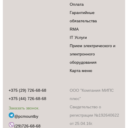
Оплата
Крупногабаритная
техника
Гарантийные
Подготовка и
обязательства
обработка
продуктов
RMA
Приготовление
IT Услуги
кофе и чая
Прием электрического и
Приготовление
пищи
электронного
Уборка
оборудования
Уход за волосами
Карта меню
и телом
Уход за одеждой,
пошив
+375 (29) 726-68-68
ООО "Компания МИПС
Эко-система
Xiaomi
+375 (44) 726-68-68
плюс"
Свидетельство о
Заказать звонок.
регистрации №192640622
@pcmountby
от 25.04.16г.
(29)726-68-68