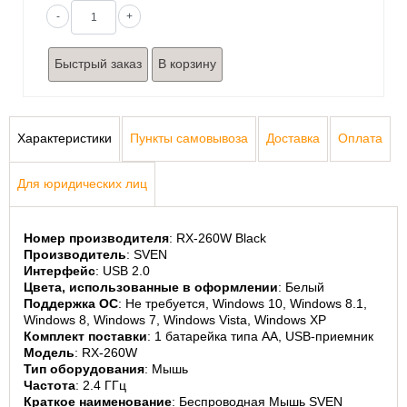
Музыкальное
-
+
оборудование
Планшеты,
Быстрый заказ
электронные
книги
Телевидение и
видео
Характеристики
Пункты самовывоза
Доставка
Оплата
Телефония и
связь
Для юридических лиц
Торговое
оборудование
Умный дом и
Номер производителя
: RX-260W Black
видеонаблюдение
Производитель
: SVEN
Фото- и
Интерфейс
: USB 2.0
видеотехника
Цвета, использованные в оформлении
: Белый
Поддержка ОС
: Не требуется, Windows 10, Windows 8.1, 
Windows 8, Windows 7, Windows Vista, Windows XP
Комплект поставки
: 1 батарейка типа AA, USB-приемник
Модель
: RX-260W
Тип оборудования
: Мышь
Частота
: 2.4 ГГц
Краткое наименование
: Беспроводная Мышь SVEN 