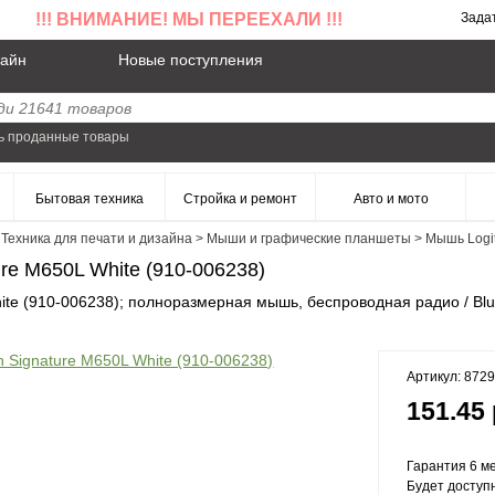
!!! ВНИМАНИЕ! МЫ ПЕРЕЕХАЛИ !!!
Зада
айн
Новые поступления
ь проданные товары
Бытовая техника
Стройка и ремонт
Авто и мото
>
Техника для печати и дизайна
>
Мыши и графические планшеты
>
Мышь Logit
re M650L White (910-006238)
ite (910-006238); полноразмерная мышь, беспроводная радио / Blue
Артикул: 872
151.45 
Гарантия 6 ме
Будет доступ