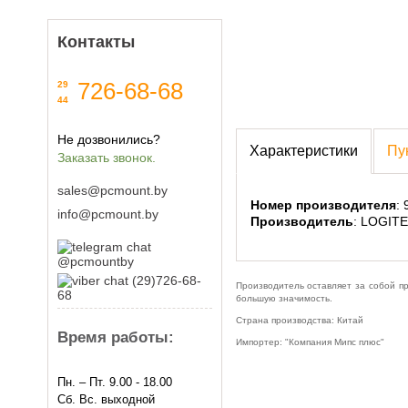
Контакты
726-68-68
29
44
Не дозвонились?
Характеристики
Пу
Заказать звонок.
sales@pcmount.by
Номер производителя
:
info@pcmount.by
Производитель
: LOGIT
@pcmountby
(29)726-68-
Производитель оставляет за собой п
68
большую значимость.
Страна производства: Китай
Время работы:
Импортер: "Компания Мипс плюс"
Пн. – Пт. 9.00 - 18.00
Сб. Вс. выходной