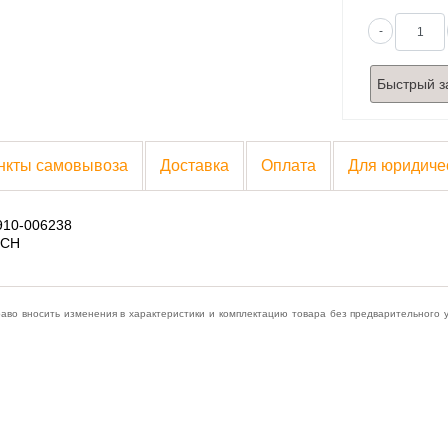
-
Быстрый з
нкты самовывоза
Доставка
Оплата
Для юридиче
 910-006238
ECH
раво вносить изменения в характеристики и комплектацию товара без предварительного