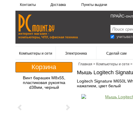
Контакты
Доставка
Пункты выдачи
ПРАЙС-онл
интернет магазин -
учитыват
компьютеры, ЧПУ, офисная техника
Компьютеры и сети
Электроника
Сделай сам
Главная
>
Компьютеры и сети
Корзина
Мышь Logitech Signatu
Винт барашек M8x55,
Logitech Signature M650L Wh
пластиковая рукоятка
нажатием, цвет белый
d38мм, черный
Previous
Next