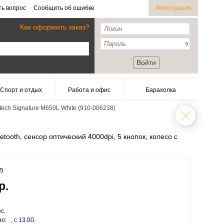
ть вопрос
Сообщить об ошибке
Регистрация
Как оформить заказ?
?
Войти
Спорт и отдых
Работа и офис
Барахолка
ech Signature M650L White (910-006238)
tooth, сенсор оптический 4000dpi, 5 кнопок, колесо с
95
р.
с.
но:
, c 13.00.