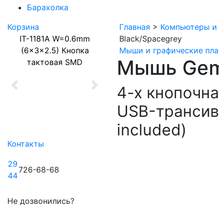
Барахолка
Корзина
Главная
>
Компьютеры и
IT-1181A W=0.6mm
Black/Spacegrey
(6x3x2.5) Кнопка
Мыши и графические пл
Мышь Gem
тактовая SMD
4-х кнопочн
Previous
Next
USB-трансиве
included)
Контакты
29
726-68-68
44
Не дозвонились?