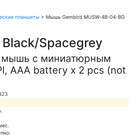
еские планшеты
>
Мышь Gembird MUSW-4B-04-BG
Black/Spacegrey
я мышь с миниатюрным
 AAA battery x 2 pcs (not
823
.
мес.
пно: