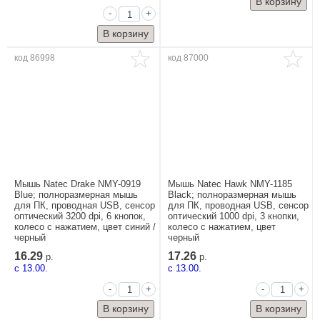
-
+
код 86998
код 87000
Мышь Natec Drake NMY-0919
Мышь Natec Hawk NMY-1185
Blue; полноразмерная мышь
Black; полноразмерная мышь
для ПК, проводная USB, сенсор
для ПК, проводная USB, сенсор
оптический 3200 dpi, 6 кнопок,
оптический 1000 dpi, 3 кнопки,
колесо с нажатием, цвет синий /
колесо с нажатием, цвет
черный
черный
16.29
17.26
р.
р.
c 13.00.
c 13.00.
-
+
-
+