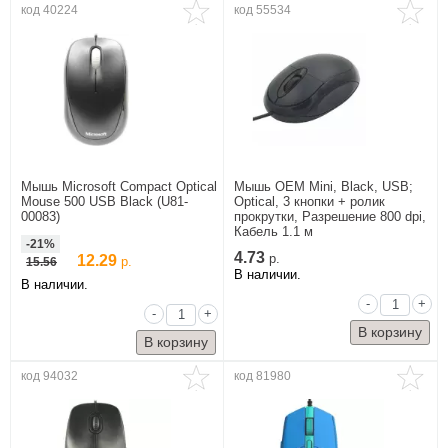
код 40224
код 55534
SVEN
UGREEN
XIAOMI
Мышь Microsoft Compact Optical
Мышь OEM Mini, Black, USB;
Mouse 500 USB Black (U81-
Optical, 3 кнопки + ролик
00083)
прокрутки, Разрешение 800 dpi,
Кабель 1.1 м
-21%
4.73
12.29
р.
15.56
р.
В наличии.
В наличии.
-
+
-
+
код 94032
код 81980