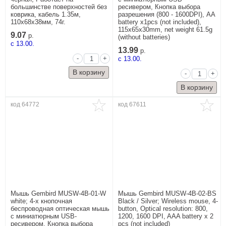
большинстве поверхностей без
ресивером, Кнопка выбора
коврика, кабель 1.35м,
разрешения (800 - 1600DPI), AA
110x68x38мм, 74г.
battery x1pcs (not included),
115x65x30mm, net weight 61.5g
9.07
р.
(without batteries)
c 13.00.
13.99
р.
-
+
c 13.00.
-
+
код 64772
код 67611
Мышь Gembird MUSW-4B-01-W
Мышь Gembird MUSW-4B-02-BS
white; 4-х кнопочная
Black / Silver; Wireless mouse, 4-
беспроводная оптическая мышь
button, Optical resolution: 800,
с миниатюрным USB-
1200, 1600 DPI, AAA battery x 2
ресивером, Кнопка выбора
pcs (not included)