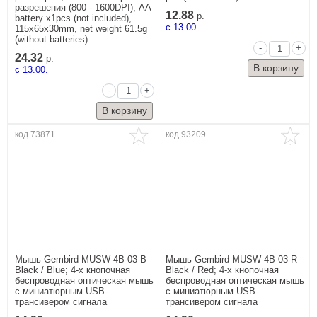
разрешения (800 - 1600DPI), AA
12.88
р.
battery x1pcs (not included),
c 13.00.
115x65x30mm, net weight 61.5g
(without batteries)
-
+
24.32
р.
c 13.00.
-
+
код 73871
код 93209
Мышь Gembird MUSW-4B-03-B
Мышь Gembird MUSW-4B-03-R
Black / Blue; 4-х кнопочная
Black / Red; 4-х кнопочная
беспроводная оптическая мышь
беспроводная оптическая мышь
с миниатюрным USB-
с миниатюрным USB-
трансивером сигнала
трансивером сигнала