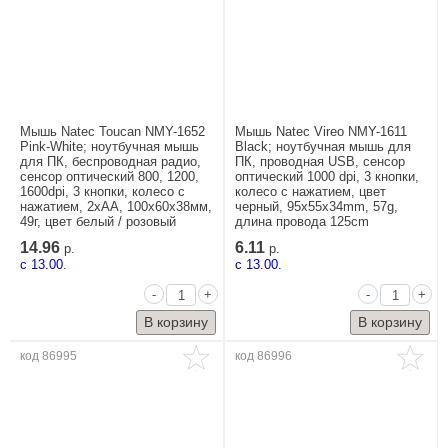
Мышь Natec Toucan NMY-1652
Мышь Natec Vireo NMY-1611
Pink-White; ноутбучная мышь
Black; ноутбучная мышь для
для ПК, беспроводная радио,
ПК, проводная USB, сенсор
сенсор оптический 800, 1200,
оптический 1000 dpi, 3 кнопки,
1600dpi, 3 кнопки, колесо с
колесо с нажатием, цвет
нажатием, 2xAA, 100x60x38мм,
черный, 95x55x34mm, 57g,
49г, цвет белый / розовый
длина провода 125cm
14.96
6.11
р.
р.
c 13.00.
c 13.00.
-
+
-
+
код 86995
код 86996