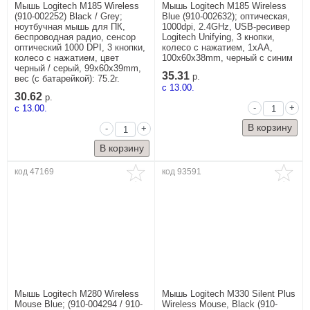
Мышь Logitech M185 Wireless
Мышь Logitech M185 Wireless
(910-002252) Black / Grey;
Blue (910-002632); оптическая,
ноутбучная мышь для ПК,
1000dpi, 2.4GHz, USB-ресивер
беспроводная радио, сенсор
Logitech Unifying, 3 кнопки,
оптический 1000 DPI, 3 кнопки,
колесо с нажатием, 1xAA,
колесо с нажатием, цвет
100x60x38mm, черный с синим
черный / серый, 99x60x39mm,
35.31
р.
вес (с батарейкой): 75.2г.
c 13.00.
30.62
р.
-
+
c 13.00.
-
+
код 47169
код 93591
Мышь Logitech M280 Wireless
Мышь Logitech M330 Silent Plus
Mouse Blue; (910-004294 / 910-
Wireless Mouse, Black (910-