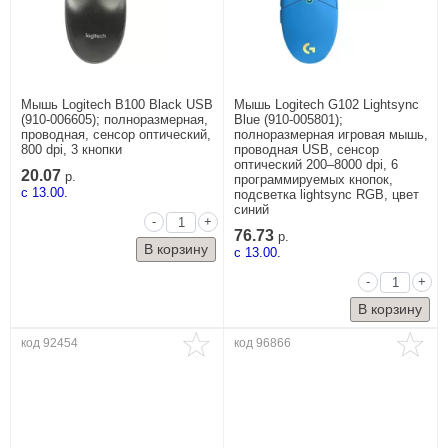
Мышь Logitech B100 Black USB
Мышь Logitech G102 Lightsync
(910-006605); полноразмерная,
Blue (910-005801);
проводная, сенсор оптический,
полноразмерная игровая мышь,
800 dpi, 3 кнопки
проводная USB, сенсор
оптический 200–8000 dpi, 6
20.07
р.
программируемых кнопок,
c 13.00.
подсветка lightsync RGB, цвет
синий
-
+
76.73
р.
c 13.00.
-
+
код 92454
код 96866