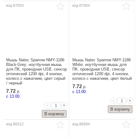
код 87003
код 87004
Мышь Natec Sparrow NMY-1186
Мышь Natec Sparrow NMY-1188
Black-Grey; ноутбучная мышь
White; ноутбучная мышь для
для ПК, проводная USB, сенсор
ПК, проводная USB, сенсор
оптический 1200 dpi, 4 кнопки,
оптический 1200 dpi, 4 кнопки,
колесо с нажатием, цвет серый
колесо с нажатием, цвет белый
/ черный
7.72
р.
7.72
р.
c 13.00.
c 13.00.
-
+
-
+
код 88312
код 86994