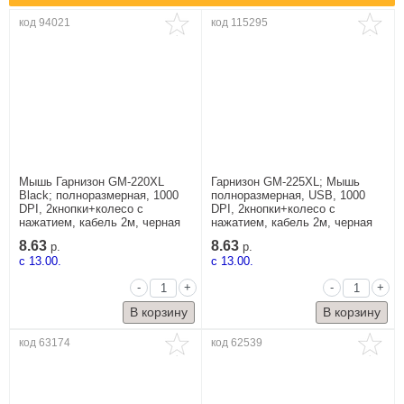
код 94021
код 115295
Мышь Гарнизон GM-220XL
Гарнизон GM-225XL; Мышь
Black; полноразмерная, 1000
полноразмерная, USB, 1000
DPI, 2кнопки+колесо с
DPI, 2кнопки+колесо с
нажатием, кабель 2м, черная
нажатием, кабель 2м, черная
8.63
8.63
р.
р.
c 13.00.
c 13.00.
-
+
-
+
код 63174
код 62539