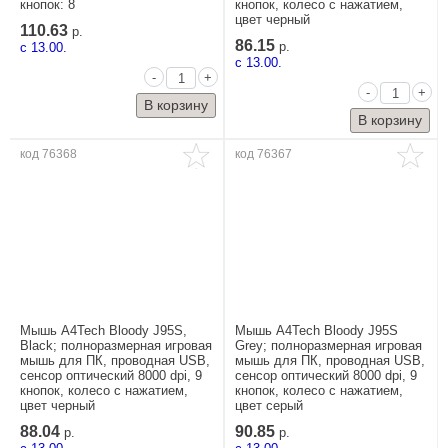
кнопок: 8
кнопок, колесо с нажатием,
цвет черный
110.63
р.
86.15
c 13.00.
р.
c 13.00.
-
+
-
+
код 76368
код 76367
Мышь A4Tech Bloody J95S,
Мышь A4Tech Bloody J95S
Black; полноразмерная игровая
Grey; полноразмерная игровая
мышь для ПК, проводная USB,
мышь для ПК, проводная USB,
сенсор оптический 8000 dpi, 9
сенсор оптический 8000 dpi, 9
кнопок, колесо с нажатием,
кнопок, колесо с нажатием,
цвет черный
цвет серый
88.04
90.85
р.
р.