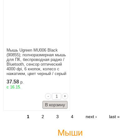
Мышь Ugreen MU006 Black
(90855); полноразмерная мышь
для ПК, беспроводная радио /
Bluetooth, сенсор оптический
4000 dpi, 6 кнопок, колесо с
нажатием, цвет черный / серый
37.58
р.
c 16.15.
-
+
1
2
3
4
next ›
last »
Мыши