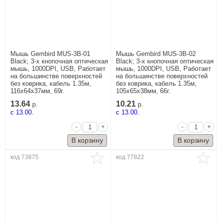
Мышь Gembird MUS-3B-01
Мышь Gembird MUS-3B-02
Black; 3-х кнопочная оптическая
Black; 3-х кнопочная оптическая
мышь, 1000DPI, USB, Работает
мышь, 1000DPI, USB, Работает
на большинстве поверхностей
на большинстве поверхностей
без коврика, кабель 1.35м,
без коврика, кабель 1.35м,
116x64x37мм, 69г.
105x65x38мм, 66г.
13.64
10.21
р.
р.
c 13.00.
c 13.00.
-
+
-
+
код 73875
код 77822