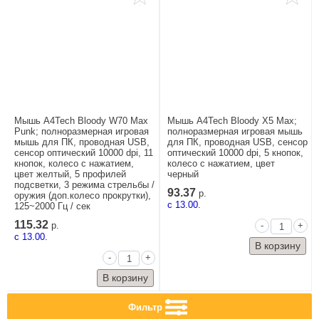
Мышь A4Tech Bloody W70 Max
Мышь A4Tech Bloody X5 Max;
Punk; полноразмерная игровая
полноразмерная игровая мышь
мышь для ПК, проводная USB,
для ПК, проводная USB, сенсор
сенсор оптический 10000 dpi, 11
оптический 10000 dpi, 5 кнопок,
кнопок, колесо с нажатием,
колесо с нажатием, цвет
цвет желтый, 5 профилей
черный
подсветки, 3 режима стрельбы /
93.37
р.
оружия (доп.колесо прокрутки),
c 13.00.
125~2000 Гц / сек
115.32
-
+
р.
c 13.00.
-
+
Фильтр