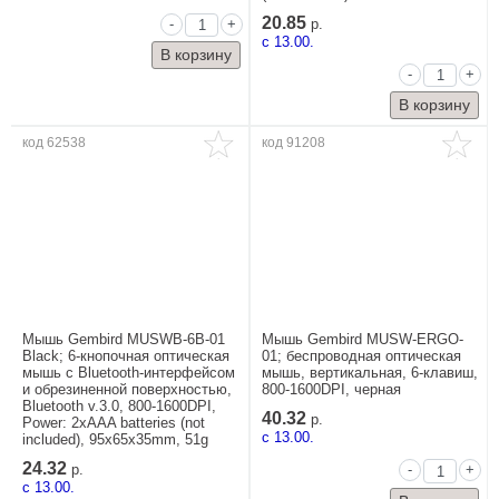
20.85
-
+
р.
c 13.00.
-
+
код 62538
код 91208
Мышь Gembird MUSWB-6B-01
Мышь Gembird MUSW-ERGO-
Black; 6-кнопочная оптическая
01; беспроводная оптическая
мышь с Bluetooth-интерфейсом
мышь, вертикальная, 6-клавиш,
и обрезиненной поверхностью,
800-1600DPI, черная
Bluetooth v.3.0, 800-1600DPI,
40.32
р.
Power: 2xAAA batteries (not
c 13.00.
included), 95x65x35mm, 51g
24.32
-
+
р.
c 13.00.