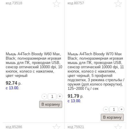
код 73518
код 80757
Мышь A4Tech Bloody W60 Max,
Мышь A4Tech Bloody W70 Max
Black; полноразмерная игровая
Black; полноразмерная игровая
мышь для ПК, проводная USB,
мышь для ПК, проводная USB,
сенсор оптический 10000 dpi, 10
сенсор оптический 10000 dpi, 11
кнопок, колесо с нажатием,
кнопок, колесо с нажатием,
цвет черный
цвет черный, 5 профилей
подсветки, 3 режима стрельбы /
92.74
р.
оружия (доп.колесо прокрутки),
c 13.00.
125~2000 Гц / сек
91.79
-
+
р.
c 13.00.
-
+
код 85286
код 75921