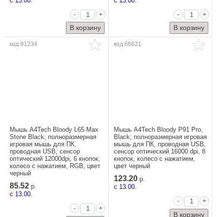
c 13.00.
c 13.00.
-
+
-
+
код 91234
код 66621
Мышь A4Tech Bloody L65 Max
Мышь A4Tech Bloody P91 Pro,
Stone Black; полноразмерная
Black; полноразмерная игровая
игровая мышь для ПК,
мышь для ПК, проводная USB,
проводная USB, сенсор
сенсор оптический 16000 dpi, 8
оптический 12000dpi, 6 кнопок,
кнопок, колесо с нажатием,
колесо с нажатием, RGB, цвет
цвет черный
черный
123.20
р.
85.52
р.
c 13.00.
c 13.00.
-
+
-
+