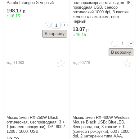
Parblo Intangbo S черный
полноразмерная мышь для ПК,
проводная USB, сенсор
198.17
р.
оптический 1000 dpi, 3 кнопки,
c 16.15.
колесо с нажатием, цвет
черный
-
+
13.07
р.
c 16.15.
-
+
код 71083
код 60778
Мышь Sven RX-260W Black;
Мышь Sven RX-400W Wireless
оптическая, беспроводная, 3 +
Mouse Black USB; BlueLED,
1 (колесо прокрутки), DPI 800 /
беспроводная, 3 кнопки + 1
1200 / 1600, USB
(колесо прокрутки), 600 / 1000
dpi, 2 батарейки типа AAА,