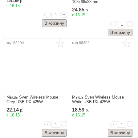
18.59
р.
103x66x38 mm
c 16.15.
24.85
р.
-
+
c 16.15.
-
+
код 68294
код 68302
Мышь Sven Wireless Mouse
Мышь Sven Wireless Mouse
Grey USB RX-425W
White USB RX-425W
22.14
18.59
р.
р.
c 16.15.
c 16.15.
-
+
-
+