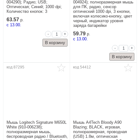
004290); Радио; USB;
004924); полноразмерная мышь
Оптическая; Синий; 1000 dpi;
для ПК, радио, сенсор
Количество кнопок: 3
оптический 1000 dpi, 3 кнопки,
включая колесико-кнопку, цвет
63.57
р.
черный, индикатор уровня
c 13.00.
заряда батарейки
59.79
-
+
р.
c 13.00.
-
+
код 87295
код 54412
Мышь Logitech Signature M650L
Мышь A4Tech Bloody A90
White (910-006238);
Blazing; BLACK, игровая,
полноразмерная мышь,
полноразмерная, проводная
беспроводная радио / Bluetooth,
(USB) 1.8м, оптическая