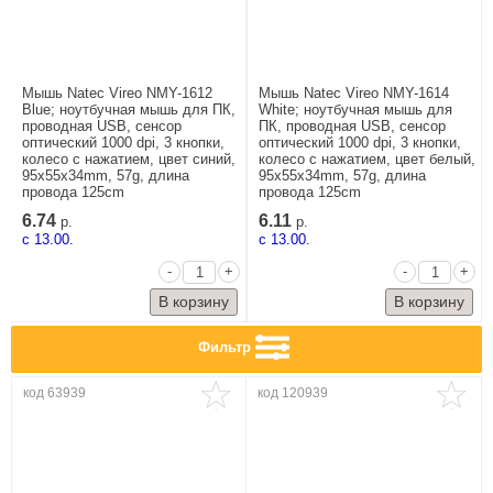
Мышь Natec Vireo NMY-1612
Мышь Natec Vireo NMY-1614
Blue; ноутбучная мышь для ПК,
White; ноутбучная мышь для
проводная USB, сенсор
ПК, проводная USB, сенсор
оптический 1000 dpi, 3 кнопки,
оптический 1000 dpi, 3 кнопки,
колесо с нажатием, цвет синий,
колесо с нажатием, цвет белый,
95x55x34mm, 57g, длина
95x55x34mm, 57g, длина
провода 125cm
провода 125cm
6.74
6.11
р.
р.
c 13.00.
c 13.00.
-
+
-
+
Фильтр
код 63939
код 120939