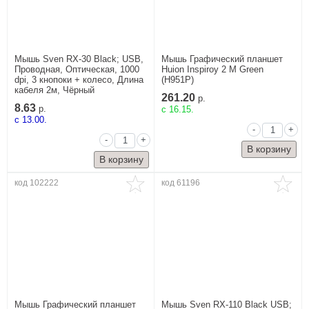
Мышь Sven RX-30 Black; USB,
Мышь Графический планшет
Проводная, Оптическая, 1000
Huion Inspiroy 2 M Green
dpi, 3 кнопоки + колесо, Длина
(H951P)
кабеля 2м, Чёрный
261.20
р.
8.63
р.
c 16.15.
c 13.00.
-
+
-
+
код 102222
код 61196
Мышь Графический планшет
Мышь Sven RX-110 Black USB;