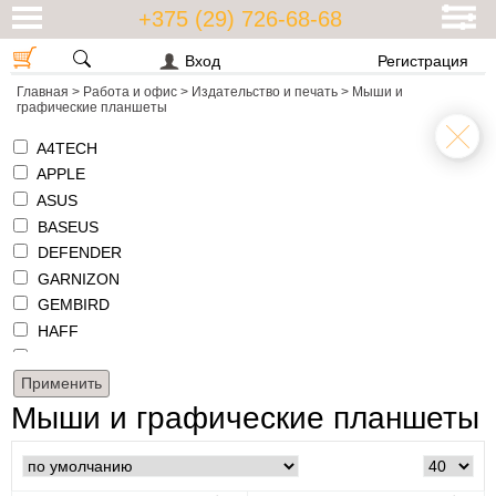
+375 (29) 726-68-68
Вход
Регистрация
Главная
>
Работа и офис
>
Издательство и печать
>
Мыши и
графические планшеты
A4TECH
APPLE
ASUS
BASEUS
DEFENDER
GARNIZON
GEMBIRD
HAFF
HONOR
HUION
LOGITECH
Мыши и графические планшеты
MICROSOFT
NATEC
PARBLO