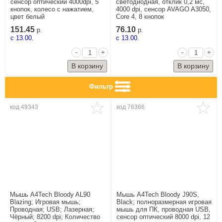
сенсор оптический 4000dpi, 5
светодиодная, отклик 0,2 мс,
кнопок, колесо с нажатием,
4000 dpi, сенсор AVAGO A3050,
цвет белый
Core 4, 8 кнопок
151.45
76.10
р.
р.
c 13.00.
c 13.00.
-
+
-
+
Фильтр
код 49343
код 76366
Мышь A4Tech Bloody AL90
Мышь A4Tech Bloody J90S,
Blazing; Игровая мышь;
Black; полноразмерная игровая
Проводная; USB; Лазерная;
мышь для ПК, проводная USB,
Чёрный; 8200 dpi; Количество
сенсор оптический 8000 dpi, 12