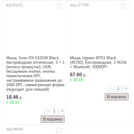
код 81101
код 117798
Мышь Sven RX-515SW Black;
Мышь Ugreen M751 Black
беспроводная оптическая, 3 + 1
(45792); Беспроводная, 2.4GHz
(колесо прокрутки), USB,
+ Bluetooth, 5000DPI
бесшумные кнопки, кнопка
67.00
р.
переключения DPI,
c 16.15.
настраиваемое разрешение до
1600 DPI, симметричная форма
-
+
(подходит для левшей)
18.46
р.
c 16.15.
-
+
код 99946