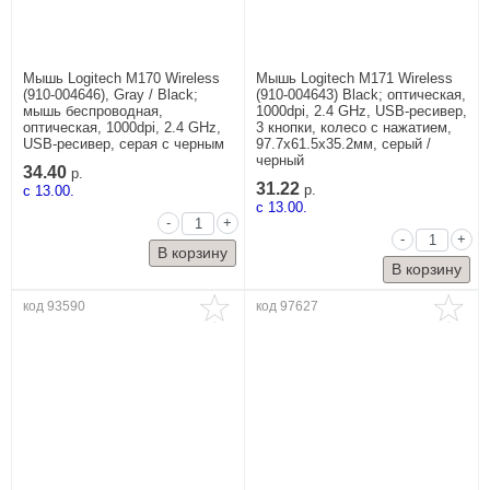
Мышь Logitech M170 Wireless
Мышь Logitech M171 Wireless
(910-004646), Gray / Black;
(910-004643) Black; оптическая,
мышь беспроводная,
1000dpi, 2.4 GHz, USB-ресивер,
оптическая, 1000dpi, 2.4 GHz,
3 кнопки, колесо с нажатием,
USB-ресивер, серая с черным
97.7x61.5x35.2мм, серый /
черный
34.40
р.
31.22
c 13.00.
р.
c 13.00.
-
+
-
+
код 93590
код 97627