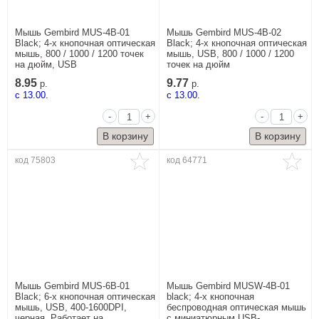
Мышь Gembird MUS-4B-01
Мышь Gembird MUS-4B-02
Black; 4-х кнопочная оптическая
Black; 4-х кнопочная оптическая
мышь, 800 / 1000 / 1200 точек
мышь, USB, 800 / 1000 / 1200
на дюйм, USB
точек на дюйм
8.95
9.77
р.
р.
c 13.00.
c 13.00.
-
+
-
+
код 75803
код 64771
Мышь Gembird MUS-6B-01
Мышь Gembird MUSW-4B-01
Black; 6-х кнопочная оптическая
black; 4-х кнопочная
мышь, USB, 400-1600DPI,
беспроводная оптическая мышь
черная, Работает на
с миниатюрным USB-