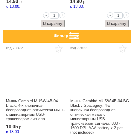
14.90
14.90
р.
р.
c 13.00.
c 13.00.
-
+
-
+
Фильтр
код 73872
код 77823
Мышь Gembird MUSW-4B-04
Мышь Gembird MUSW-4B-04-BG
Black; 4-х кнопочная
Black / Spacegrey; 4-х
беспроводная оптическая мышь
кнопочная беспроводная
с миниатюрным USB-
оптическая мышь с
трансивером сигнала
миниатюрным USB-
трансивером сигнала, 800 -
10.05
р.
1600 DPI, AAA battery x 2 pcs
c 13.00.
(not included)