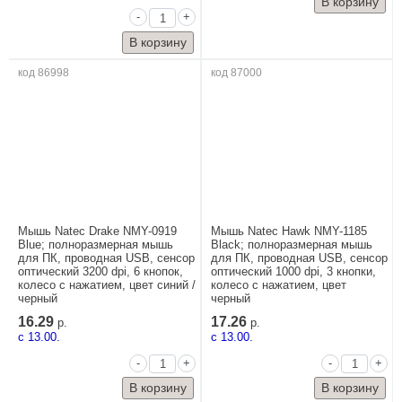
-
+
код 86998
код 87000
Мышь Natec Drake NMY-0919
Мышь Natec Hawk NMY-1185
Blue; полноразмерная мышь
Black; полноразмерная мышь
для ПК, проводная USB, сенсор
для ПК, проводная USB, сенсор
оптический 3200 dpi, 6 кнопок,
оптический 1000 dpi, 3 кнопки,
колесо с нажатием, цвет синий /
колесо с нажатием, цвет
черный
черный
16.29
17.26
р.
р.
c 13.00.
c 13.00.
-
+
-
+