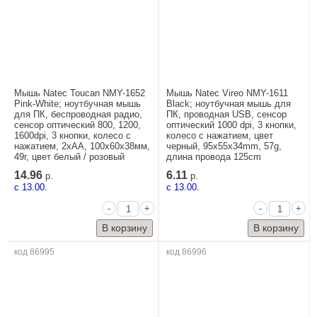
Мышь Natec Toucan NMY-1652
Мышь Natec Vireo NMY-1611
Pink-White; ноутбучная мышь
Black; ноутбучная мышь для
для ПК, беспроводная радио,
ПК, проводная USB, сенсор
сенсор оптический 800, 1200,
оптический 1000 dpi, 3 кнопки,
1600dpi, 3 кнопки, колесо с
колесо с нажатием, цвет
нажатием, 2xAA, 100x60x38мм,
черный, 95x55x34mm, 57g,
49г, цвет белый / розовый
длина провода 125cm
14.96
6.11
р.
р.
c 13.00.
c 13.00.
-
+
-
+
код 86995
код 86996