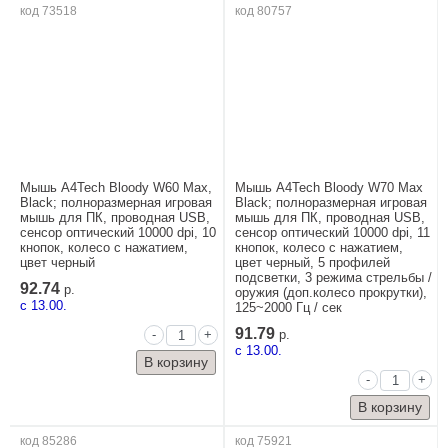
код 73518
код 80757
Мышь A4Tech Bloody W60 Max,
Мышь A4Tech Bloody W70 Max
Black; полноразмерная игровая
Black; полноразмерная игровая
мышь для ПК, проводная USB,
мышь для ПК, проводная USB,
сенсор оптический 10000 dpi, 10
сенсор оптический 10000 dpi, 11
кнопок, колесо с нажатием,
кнопок, колесо с нажатием,
цвет черный
цвет черный, 5 профилей
подсветки, 3 режима стрельбы /
92.74
р.
оружия (доп.колесо прокрутки),
c 13.00.
125~2000 Гц / сек
91.79
-
+
р.
c 13.00.
-
+
код 85286
код 75921