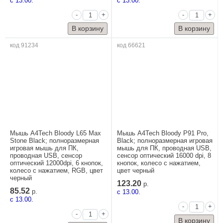
c 13.00.
c 13.00.
-
+
-
+
код 91234
код 66621
Мышь A4Tech Bloody L65 Max
Мышь A4Tech Bloody P91 Pro,
Stone Black; полноразмерная
Black; полноразмерная игровая
игровая мышь для ПК,
мышь для ПК, проводная USB,
проводная USB, сенсор
сенсор оптический 16000 dpi, 8
оптический 12000dpi, 6 кнопок,
кнопок, колесо с нажатием,
колесо с нажатием, RGB, цвет
цвет черный
черный
123.20
р.
85.52
р.
c 13.00.
c 13.00.
-
+
-
+