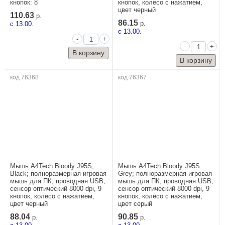
кнопок: 8
кнопок, колесо с нажатием,
цвет черный
110.63
р.
86.15
c 13.00.
р.
c 13.00.
-
+
-
+
код 76368
код 76367
Мышь A4Tech Bloody J95S,
Мышь A4Tech Bloody J95S
Black; полноразмерная игровая
Grey; полноразмерная игровая
мышь для ПК, проводная USB,
мышь для ПК, проводная USB,
сенсор оптический 8000 dpi, 9
сенсор оптический 8000 dpi, 9
кнопок, колесо с нажатием,
кнопок, колесо с нажатием,
цвет черный
цвет серый
88.04
90.85
р.
р.