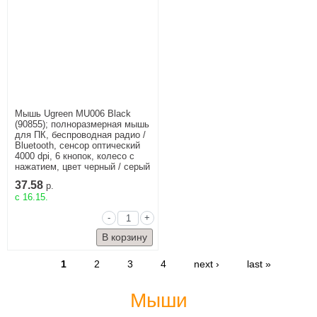
Мышь Ugreen MU006 Black
(90855); полноразмерная мышь
для ПК, беспроводная радио /
Bluetooth, сенсор оптический
4000 dpi, 6 кнопок, колесо с
нажатием, цвет черный / серый
37.58
р.
c 16.15.
-
+
1
2
3
4
next ›
last »
Мыши