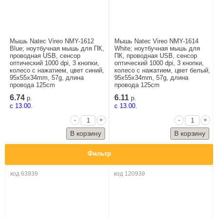
Мышь Natec Vireo NMY-1612
Мышь Natec Vireo NMY-1614
Blue; ноутбучная мышь для ПК,
White; ноутбучная мышь для
проводная USB, сенсор
ПК, проводная USB, сенсор
оптический 1000 dpi, 3 кнопки,
оптический 1000 dpi, 3 кнопки,
колесо с нажатием, цвет синий,
колесо с нажатием, цвет белый,
95x55x34mm, 57g, длина
95x55x34mm, 57g, длина
провода 125cm
провода 125cm
6.74
6.11
р.
р.
c 13.00.
c 13.00.
-
+
-
+
Фильтр
код 63939
код 120939