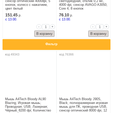
сенсор оптический 4000dpi, 5
светодиодная, отклик 0,2 мс,
кнопок, колесо с нажатием,
4000 dpi, сенсор AVAGO A3050,
цвет белый
Core 4, 8 кнопок
151.45
76.10
р.
р.
c 13.00.
c 13.00.
-
+
-
+
Фильтр
код 49343
код 76366
Мышь A4Tech Bloody AL90
Мышь A4Tech Bloody J90S,
Blazing; Игровая мышь;
Black; полноразмерная игровая
Проводная; USB; Лазерная;
мышь для ПК, проводная USB,
Чёрный; 8200 dpi; Количество
сенсор оптический 8000 dpi, 12