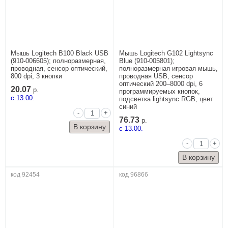
Мышь Logitech B100 Black USB
Мышь Logitech G102 Lightsync
(910-006605); полноразмерная,
Blue (910-005801);
проводная, сенсор оптический,
полноразмерная игровая мышь,
800 dpi, 3 кнопки
проводная USB, сенсор
оптический 200–8000 dpi, 6
20.07
р.
программируемых кнопок,
c 13.00.
подсветка lightsync RGB, цвет
синий
-
+
76.73
р.
c 13.00.
-
+
код 92454
код 96866