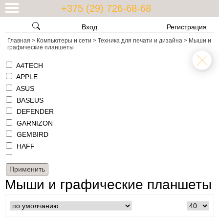
+375 (29) 726-68-68
Вход
Регистрация
Главная
>
Компьютеры и сети
>
Техника для печати и дизайна
>
Мыши и
графические планшеты
A4TECH
APPLE
ASUS
BASEUS
DEFENDER
GARNIZON
GEMBIRD
HAFF
HAVIT
HONOR
HUION
Мыши и графические планшеты
LOGITECH
MICROSOFT
NATEC