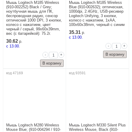
Мышь Logitech M185 Wireless
Мышь Logitech M185 Wireless
(910-002252) Black / Grey;
Blue (910-002632); оптическая,
ноутбучная мышь для ПК,
1000dpi, 2.4GHz, USB-ресивер
беспроводная радио, сенсор
Logitech Unifying, 3 кнопки,
оптический 1000 DPI, 3 кнопки,
колесо с нажатием, 1xAA,
колесо с нажатием, цвет
100x60x38mm, черный с синим
черный / серый, 99x60x39mm,
35.31
р.
вес (с батарейкой): 75.2г.
c 13.00.
30.62
р.
-
+
c 13.00.
-
+
код 47169
код 93591
Мышь Logitech M280 Wireless
Мышь Logitech M330 Silent Plus
Mouse Blue; (910-004294 / 910-
Wireless Mouse, Black (910-