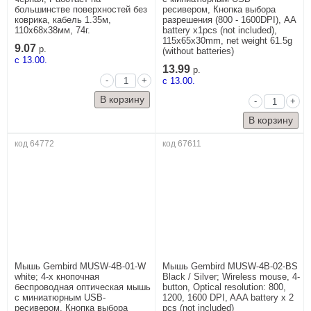
большинстве поверхностей без
ресивером, Кнопка выбора
коврика, кабель 1.35м,
разрешения (800 - 1600DPI), AA
110x68x38мм, 74г.
battery x1pcs (not included),
115x65x30mm, net weight 61.5g
9.07
р.
(without batteries)
c 13.00.
13.99
р.
-
+
c 13.00.
-
+
код 64772
код 67611
Мышь Gembird MUSW-4B-01-W
Мышь Gembird MUSW-4B-02-BS
white; 4-х кнопочная
Black / Silver; Wireless mouse, 4-
беспроводная оптическая мышь
button, Optical resolution: 800,
с миниатюрным USB-
1200, 1600 DPI, AAA battery x 2
ресивером, Кнопка выбора
pcs (not included)