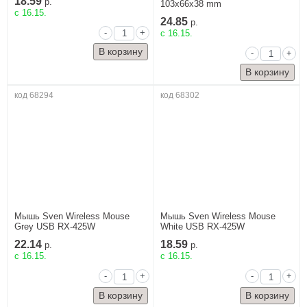
18.59
р.
103x66x38 mm
c 16.15.
24.85
р.
-
+
c 16.15.
-
+
код 68294
код 68302
Мышь Sven Wireless Mouse
Мышь Sven Wireless Mouse
Grey USB RX-425W
White USB RX-425W
22.14
18.59
р.
р.
c 16.15.
c 16.15.
-
+
-
+