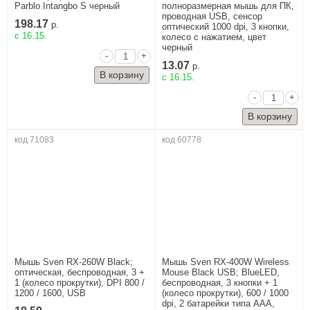
Parblo Intangbo S черный
полноразмерная мышь для ПК,
проводная USB, сенсор
198.17
р.
оптический 1000 dpi, 3 кнопки,
c 16.15.
колесо с нажатием, цвет
черный
-
+
13.07
р.
c 16.15.
-
+
код 71083
код 60778
Мышь Sven RX-260W Black;
Мышь Sven RX-400W Wireless
оптическая, беспроводная, 3 +
Mouse Black USB; BlueLED,
1 (колесо прокрутки), DPI 800 /
беспроводная, 3 кнопки + 1
1200 / 1600, USB
(колесо прокрутки), 600 / 1000
dpi, 2 батарейки типа AAА,