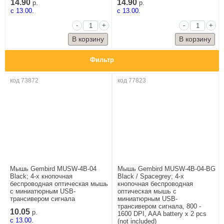
14.90
14.90
р.
р.
c 13.00.
c 13.00.
-
+
-
+
Фильтр
код 73872
код 77823
Мышь Gembird MUSW-4B-04
Мышь Gembird MUSW-4B-04-BG
Black; 4-х кнопочная
Black / Spacegrey; 4-х
беспроводная оптическая мышь
кнопочная беспроводная
с миниатюрным USB-
оптическая мышь с
трансивером сигнала
миниатюрным USB-
трансивером сигнала, 800 -
10.05
р.
1600 DPI, AAA battery x 2 pcs
c 13.00.
(not included)