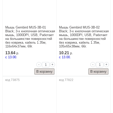
Мышь Gembird MUS-3B-01
Мышь Gembird MUS-3B-02
Black; 3-х кнопочная оптическая
Black; 3-х кнопочная оптическая
мышь, 1000DPI, USB, Работает
мышь, 1000DPI, USB, Работает
на большинстве поверхностей
на большинстве поверхностей
без коврика, кабель 1.35м,
без коврика, кабель 1.35м,
116x64x37мм, 69г.
105x65x38мм, 66г.
13.64
10.21
р.
р.
c 13.00.
c 13.00.
-
+
-
+
код 73875
код 77822