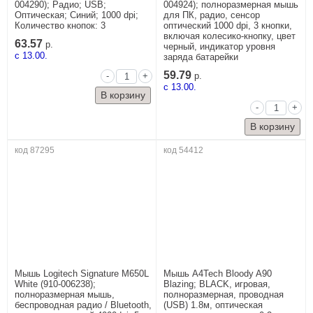
004290); Радио; USB;
004924); полноразмерная мышь
Оптическая; Синий; 1000 dpi;
для ПК, радио, сенсор
Количество кнопок: 3
оптический 1000 dpi, 3 кнопки,
включая колесико-кнопку, цвет
63.57
р.
черный, индикатор уровня
c 13.00.
заряда батарейки
59.79
-
+
р.
c 13.00.
-
+
код 87295
код 54412
Мышь Logitech Signature M650L
Мышь A4Tech Bloody A90
White (910-006238);
Blazing; BLACK, игровая,
полноразмерная мышь,
полноразмерная, проводная
беспроводная радио / Bluetooth,
(USB) 1.8м, оптическая