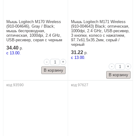
Мышь Logitech M170 Wireless
Мышь Logitech M171 Wireless
(910-004646), Gray / Black;
(910-004643) Black; оптическая,
мышь беспроводная,
1000dpi, 2.4 GHz, USB-ресивер,
оптическая, 1000dpi, 2.4 GHz,
3 кнопки, колесо с нажатием,
USB-ресивер, серая с черным
97.7x61.5x35.2мм, серый /
черный
34.40
р.
31.22
c 13.00.
р.
c 13.00.
-
+
-
+
код 93590
код 97627