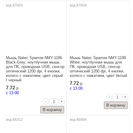
код 87003
код 87004
Мышь Natec Sparrow NMY-1186
Мышь Natec Sparrow NMY-1188
Black-Grey; ноутбучная мышь
White; ноутбучная мышь для
для ПК, проводная USB, сенсор
ПК, проводная USB, сенсор
оптический 1200 dpi, 4 кнопки,
оптический 1200 dpi, 4 кнопки,
колесо с нажатием, цвет серый
колесо с нажатием, цвет белый
/ черный
7.72
р.
7.72
р.
c 13.00.
c 13.00.
-
+
-
+
код 88312
код 86994