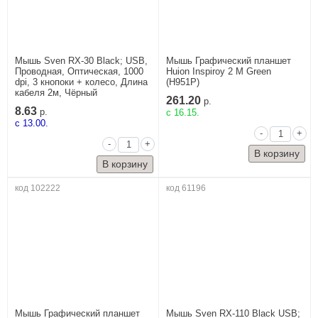
Мышь Sven RX-30 Black; USB,
Мышь Графический планшет
Проводная, Оптическая, 1000
Huion Inspiroy 2 M Green
dpi, 3 кнопоки + колесо, Длина
(H951P)
кабеля 2м, Чёрный
261.20
р.
8.63
р.
c 16.15.
c 13.00.
-
+
-
+
код 102222
код 61196
Мышь Графический планшет
Мышь Sven RX-110 Black USB;