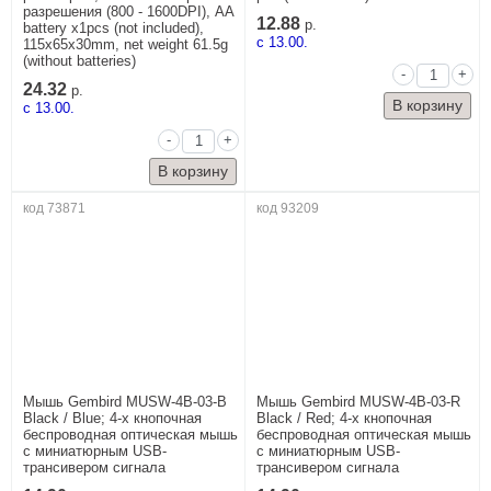
разрешения (800 - 1600DPI), AA
12.88
р.
battery x1pcs (not included),
c 13.00.
115x65x30mm, net weight 61.5g
(without batteries)
-
+
24.32
р.
c 13.00.
-
+
код 73871
код 93209
Мышь Gembird MUSW-4B-03-B
Мышь Gembird MUSW-4B-03-R
Black / Blue; 4-х кнопочная
Black / Red; 4-х кнопочная
беспроводная оптическая мышь
беспроводная оптическая мышь
с миниатюрным USB-
с миниатюрным USB-
трансивером сигнала
трансивером сигнала