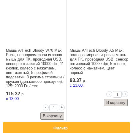
Мышь A4Tech Bloody W70 Max
Мышь A4Tech Bloody X5 Max;
Punk; полноразмерная игровая
полноразмерная игровая мышь
мышь для ПК, проводная USB,
для ПК, проводная USB, сенсор
сенсор оптический 10000 dpi, 11
оптический 10000 dpi, 5 кнопок,
кнопок, колесо с нажатием,
колесо с нажатием, цвет
цвет желтый, 5 профилей
черный
подсветки, 3 режима стрельбы /
93.37
р.
оружия (доп.колесо прокрутки),
c 13.00.
125~2000 Гц / сек
115.32
-
+
р.
c 13.00.
-
+
Фильтр