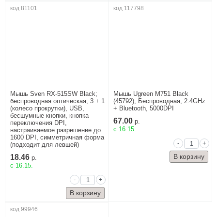
код 81101
код 117798
Мышь Sven RX-515SW Black;
Мышь Ugreen M751 Black
беспроводная оптическая, 3 + 1
(45792); Беспроводная, 2.4GHz
(колесо прокрутки), USB,
+ Bluetooth, 5000DPI
бесшумные кнопки, кнопка
67.00
р.
переключения DPI,
c 16.15.
настраиваемое разрешение до
1600 DPI, симметричная форма
-
+
(подходит для левшей)
18.46
р.
c 16.15.
-
+
код 99946