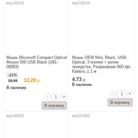
код 40224
код 55534
PARBLO
SVEN
UGREEN
XIAOMI
Мышь Microsoft Compact Optical
Мышь OEM Mini, Black, USB;
Mouse 500 USB Black (U81-
Optical, 3 кнопки + ролик
00083)
прокрутки, Разрешение 800 dpi,
Кабель 1.1 м
-21%
4.73
12.29
р.
15.56
р.
В наличии.
В наличии.
-
+
-
+
код 94032
код 81980