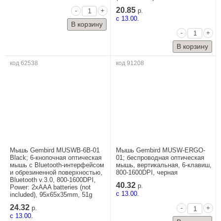
20.85
-
+
р.
c 13.00.
-
+
код 62538
код 91208
Мышь Gembird MUSWB-6B-01
Мышь Gembird MUSW-ERGO-
Black; 6-кнопочная оптическая
01; беспроводная оптическая
мышь с Bluetooth-интерфейсом
мышь, вертикальная, 6-клавиш,
и обрезиненной поверхностью,
800-1600DPI, черная
Bluetooth v.3.0, 800-1600DPI,
40.32
р.
Power: 2xAAA batteries (not
c 13.00.
included), 95x65x35mm, 51g
24.32
-
+
р.
c 13.00.