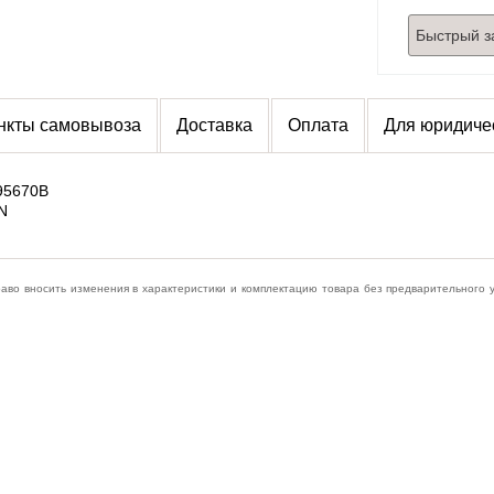
Быстрый з
нкты самовывоза
Доставка
Оплата
Для юридиче
 95670B
N
раво вносить изменения в характеристики и комплектацию товара без предварительного