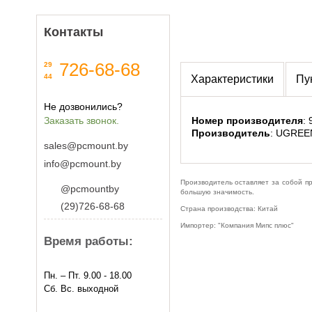
Контакты
726-68-68
29
44
Характеристики
Пу
Не дозвонились?
Заказать звонок.
Номер производителя
:
Производитель
: UGREE
sales@pcmount.by
info@pcmount.by
Производитель оставляет за собой п
@pcmountby
большую значимость.
(29)726-68-68
Страна производства: Китай
Импортер: "Компания Мипс плюс"
Время работы:
Пн. – Пт. 9.00 - 18.00
Сб. Вс. выходной