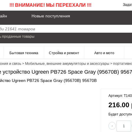
!!! ВНИМАНИЕ! МЫ ПЕРЕЕХАЛИ !!!
Зада
айн
Новые поступления
ь проданные товары
Бытовая техника
Стройка и ремонт
Авто и мото
ония и связь
>
Мобильные, внешние аккумуляторы и аксессуары
>
портативно
 устройство Ugreen PB726 Space Gray (95670B) 956
йство Ugreen PB726 Space Gray (95670B) 95670B
Артикул: T14
216.00 
Будет доступ
-