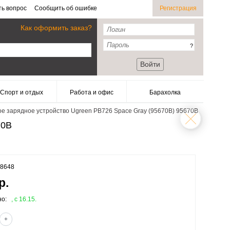
ть вопрос
Сообщить об ошибке
Регистрация
Как оформить заказ?
?
Войти
Спорт и отдых
Работа и офис
Барахолка
е зарядное устройство Ugreen PB726 Space Gray (95670B) 95670B
70B
08648
р.
но:
, c 16.15.
+