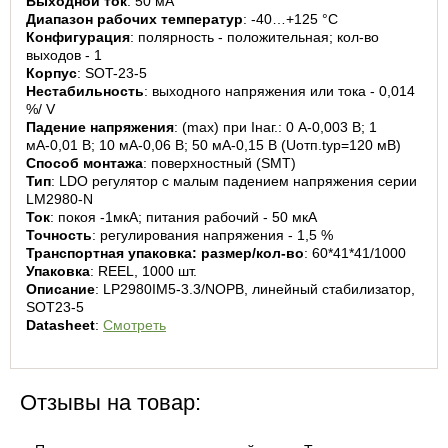
Выходной ток
: 50 мА
Диапазон рабочих температур
: -40…+125 °С
Конфигурация
: полярность - положительная; кол-во 
выходов - 1
Корпус
: SOT-23-5
Нестабильность
: выходного напряжения или тока - 0,014 
%/ V
Падение напряжения
: (max) при Iнаг.: 0 А-0,003 В; 1 
мА-0,01 В; 10 мА-0,06 В; 50 мА-0,15 В (Uотп.typ=120 мВ)
Способ монтажа
: поверхностный (SMT)
Тип
: LDO регулятор с малым падением напряжения серии 
LM2980-N
Ток
: покоя -1мкА; питания рабочий - 50 мкА
Точность
: регулирования напряжения - 1,5 %
Транспортная упаковка: размер/кол-во
: 60*41*41/1000
Упаковка
: REEL, 1000 шт.
Описание
: LP2980IM5-3.3/NOPB, линейный стабилизатор, 
SOT23-5
Datasheet
: 
Смотреть
Отзывы на товар: