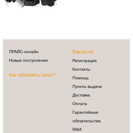
Previous
Next
Сделай сам
3D принтеры
Ардуино
Батарейки
ПРАЙС-онлайн
Вакансия
Деревообработка
Новые поступление
Регистрация
Крепеж
Контакты
Магниты
Как оформить заказ?
Помощь
Радиокомпоненты
Пункты выдачи
Ручной
инструмент
Доставка
Свет
Оплата
ЧПУ
Гарантийные
Элекстроинструмент
обязательства
RMA