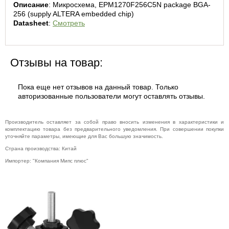
Описание
: Микросхема, EPM1270F256C5N package BGA-
Музыкальное
256 (supply ALTERA embedded chip)
оборудование
Datasheet
: 
Смотреть
Планшеты,
электронные
книги
Отзывы на товар:
Телевидение и
видео
Телефония и
Пока еще нет отзывов на данный товар. Только
связь
авторизованные пользователи могут оставлять отзывы.
Торговое
оборудование
Производитель оставляет за собой право вносить изменения в характеристики и
Умный дом и
комплектацию товара без предварительного уведомления. При совершении покупки
видеонаблюдение
уточняйте параметры, имеющие для Вас большую значимость.
Фото- и
Страна производства: Китай
видеотехника
Импортер: "Компания Мипс плюс"