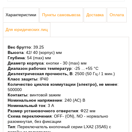
Характеристики
Пункты самовывоза
Доставка
Оплата
Для юридических лиц
Вес брутто
: 39.25
Высота
: 42/ 40 (корпус) мм
Глубина
: 54 (max) мм
Диаметр корпуса
: кнопки - 30 (max) мм
Диапазон рабочих температур
: -25 …+55 °С
Диэлектрическая прочность, В
: 2500 (50 Гц / 1 мин.)
Класс защиты
: IP40
Количество циклов коммутации (электро), не менее
: 
500000
Контакты
: винтовой зажим
Номинальное напряжение
: 240 (АС) В
Номинальный ток
: 3 А
Размер установочного отверстия
: Ф22 мм
Схема переключения
: OFF- (ON), NO - нормально 
разомкнутая, без фиксации
Тип
: Переключатель кнопочный серии LXA2 (3SA5) с 