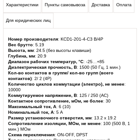
Характеристики
Пункты самовывоза
Доставка
Оплата
Для юридических лиц
Номер производителя
: KCD1-201-4-C3 B/4P
Вес брутто
: 5.19
Высота, мм
: 24.5 (без высоты клавиши)
Глубина, мм
: 20.9
Диапазон рабочих температур, °C
: -25…+85
Диэлектрическая прочность, В
: 1500 (50 Гц, 1 мин.)
Кол-во контактов в группе/ кол-во групп (всего 
контактов)
: 2/ 2 (4P)
Количество циклов коммутации (электро), не менее
: 
10000
Коммутируемое напряжение, В
: 125 / 250 (AС)
Контактное сопротивление, мОм, не более
: 30
Максимальный ток, А
: 6 (10)
Номинальный ток, А
: 5 А
Размер установочного отверстия, мм
: 13.2 х 19.2
Сопротивление изоляции, МОм, не менее
: 100 (500 В, 1 
мин.) МОм
Схема переключения
: ON-OFF, DPST