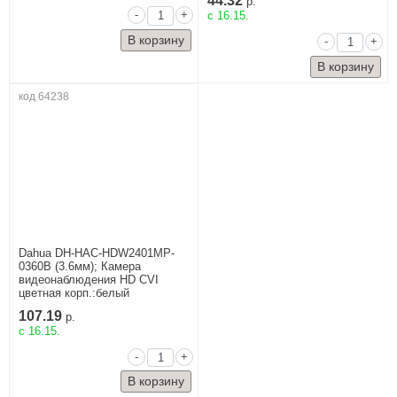
44.32
р.
-
+
c 16.15.
-
+
код 64238
Dahua DH-HAC-HDW2401MP-
0360B (3.6мм); Камера
видеонаблюдения HD СVI
цветная корп.:белый
107.19
р.
c 16.15.
-
+