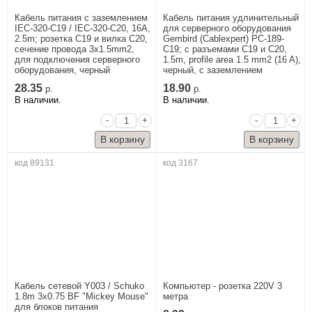
Кабель питания с заземлением
Кабель питания удлинительный
IEC-320-C19 / IEC-320-C20, 16A,
для серверного оборудования
2.5m; розетка C19 и вилка C20,
Gembird (Cablexpert) PC-189-
сечение провода 3x1.5mm2,
C19; с разъемами C19 и C20,
для подключения серверного
1.5m, profile area 1.5 mm2 (16 A),
оборудования, черный
черный, с заземлением
28.35
18.90
р.
р.
В наличии.
В наличии.
-
+
-
+
код 89131
код 3167
Кабель сетевой Y003 / Schuko
Компьютер - розетка 220V 3
1.8m 3x0.75 BF "Mickey Mouse"
метра
для блоков питания