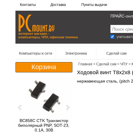
Контакты
Доставка
Пункты выдачи
ПРАЙС-онл
интернет магазин -
учитыват
компьютеры, ЧПУ, офисная техника
Компьютеры и сети
Электроника
Сделай сам
Компьютеры, мониторы, ноутбуки
Главная
>
Сделай сам
>
ЧПУ
>
Корзина
Ходовой винт T8х2x8 
Серверы и серверное оборудование
нержавеющая сталь, (pitch 
Комплектующие для ПК
Сетевое оборудование
Хранение данных
Previous
Next
Аксессуары к ноутбукам и компьютерам
BC858C CTK Транзистор
Игры и программное обеспечение
биполярный PNP, SOT-23,
0.1А, 30В
Манипуляторы и устройства ввода