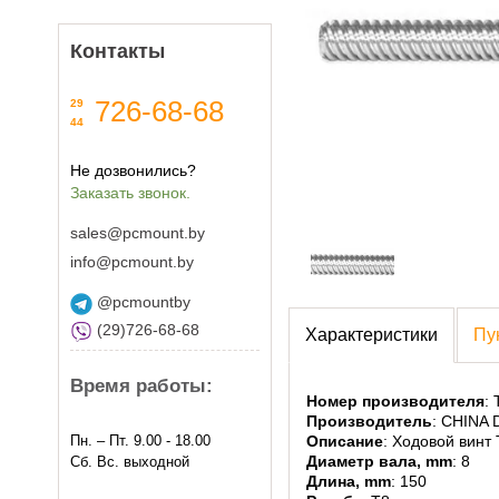
Мультимедиа периферия
Контакты
Техника для печати и дизайна
Электропитание
726-68-68
29
44
Прочее
Не дозвонились?
Заказать звонок.
sales@pcmount.by
info@pcmount.by
@pcmountby
(29)726-68-68
Характеристики
Пу
Время работы:
Номер производителя
:
Производитель
: CHINA
Описание
: Ходовой винт
Пн. – Пт. 9.00 - 18.00
Диаметр вала, mm
: 8
Сб. Вс. выходной
Аудиотехника
Длина, mm
: 150