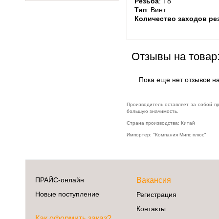
Резьба
: T8
Видеоигры
Тип
: Винт
Гаджеты
Количество заходов ре
Мобильные телефоны и аксессуары
Музыкальное оборудование
Отзывы на товар
Планшеты, электронные книги
Телевидение и видео
Пока еще нет отзывов на
Телефония и связь
Производитель оставляет за собой п
Торговое оборудование
большую значимость.
Страна производства: Китай
Умный дом и видеонаблюдение
Импортер: "Компания Мипс плюс"
Фото- и видеотехника
ПРАЙС-онлайн
Вакансия
Новые поступление
Регистрация
Контакты
Как оформить заказ?