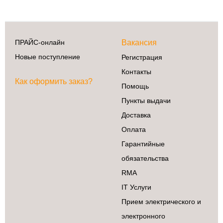
Сделай сам
ПРАЙС-онлайн
Вакансия
3D принтеры
Новые поступление
Регистрация
Ардуино
Контакты
Батарейки
Как оформить заказ?
Помощь
Деревообработка
Пункты выдачи
Крепеж
Доставка
Магниты
Оплата
Радиокомпоненты
Гарантийные
Ручной
инструмент
обязательства
Свет
RMA
ЧПУ
IT Услуги
Элекстроинструмент
Прием электрического и
электронного