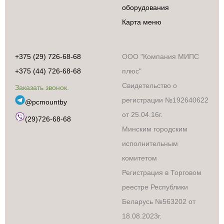
оборудования
Карта меню
+375 (29) 726-68-68
ООО "Компания МИПС
+375 (44) 726-68-68
плюс"
Свидетельство о
Заказать звонок.
регистрации №192640622
@pcmountby
от 25.04.16г.
(29)726-68-68
Минским городским
исполнительным
Бытовая техника
комитетом
Аксессуары и
сопутствующие
Регистрация в Торговом
товары
реестре Республики
Встраиваемая
техника
Беларусь №563202 от
Климатическая
18.08.2023г.
техника