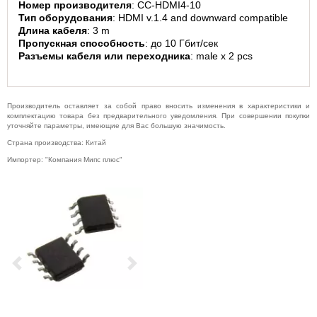
Номер производителя
: CC-HDMI4-10
Музыкальное
Тип оборудования
: HDMI v.1.4 and downward compatible
оборудование
Длина кабеля
: 3 m
Пропускная способность
: до 10 Гбит/сек
Планшеты,
электронные
Разъемы кабеля или переходника
: male x 2 pcs
книги
Телевидение и
видео
Производитель оставляет за собой право вносить изменения в характеристики и
Телефония и
комплектацию товара без предварительного уведомления. При совершении покупки
связь
уточняйте параметры, имеющие для Вас большую значимость.
Страна производства: Китай
Торговое
оборудование
Импортер: "Компания Мипс плюс"
Умный дом и
видеонаблюдение
Фото- и
видеотехника
Previous
Next