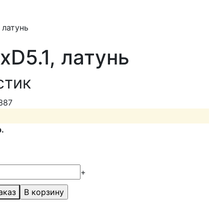
 латунь
xD5.1, латунь
стик
387
.
+
аказ