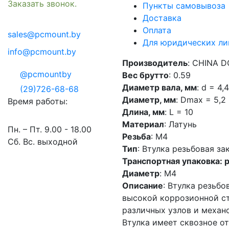
Заказать звонок.
Пункты самовывоза
Доставка
Оплата
sales@pcmount.by
Для юридических ли
info@pcmount.by
Производитель
: CHINA 
@pcmountby
Вес брутто
: 0.59
Диаметр вала, мм
: d = 4,4
(29)726-68-68
Диаметр, мм
: Dmax = 5,2
Время работы:
Длина, мм
: L = 10
Материал
: Латунь
Пн. – Пт. 9.00 - 18.00
Резьба
: М4
Сб. Вс. выходной
Тип
: Втулка резьбовая за
Транспортная упаковка: 
Диаметр
: M4
Описание
: Втулка резьбо
высокой коррозионной с
различных узлов и механо
Втулка имеет сквозное о