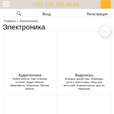
+375 (29) 726-68-68
Вход
Регистрация
Главная
>
Электроника
Электроника
Аудиотехника
Видеоигры
Toslink кабели
;
Акустические
Игровые джойстики, геймпады,
колонки
;
Аудио кабели
;
рули и аксессуары
;
Игры для
Микрофоны
;
Наушники
;
Прочие
консолей
;
Компьютерные кресла
;
кабели
Наушники