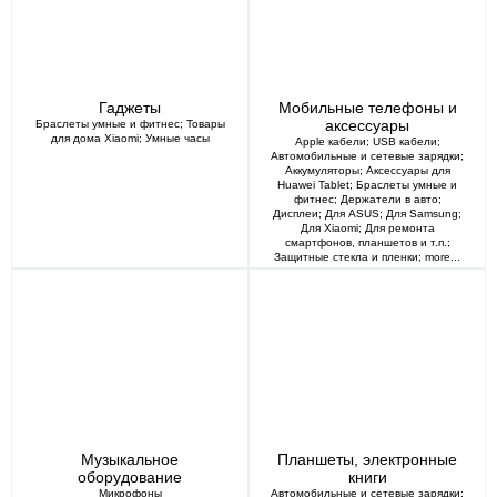
Гаджеты
Мобильные телефоны и
аксессуары
Браслеты умные и фитнес
;
Товары
для дома Xiaomi
;
Умные часы
Apple кабели
;
USB кабели
;
Автомобильные и сетевые зарядки
;
Аккумуляторы
;
Аксессуары для
Huawei Tablet
;
Браслеты умные и
фитнес
;
Держатели в авто
;
Дисплеи
;
Для ASUS
;
Для Samsung
;
Для Xiaomi
;
Для ремонта
смартфонов, планшетов и т.п.
;
Защитные стекла и пленки
;
more...
Музыкальное
Планшеты, электронные
оборудование
книги
Микрофоны
Автомобильные и сетевые зарядки
;