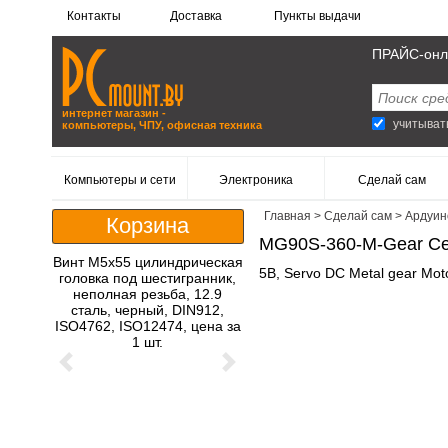
Контакты
Доставка
Пункты выдачи
ПРАЙС-онл
интернет магазин -
учитыват
компьютеры, ЧПУ, офисная техника
Компьютеры и сети
Электроника
Сделай сам
Главная
>
Сделай сам
>
Ардуин
Корзина
MG90S-360-M-Gear Сер
Винт M5x55 цилиндрическая
5В, Servo DC Metal gear Mot
головка под шестигранник,
неполная резьба, 12.9
сталь, черный, DIN912,
ISO4762, ISO12474, цена за
1 шт.
Previous
Next