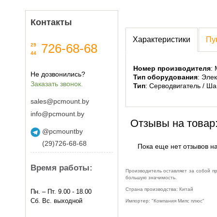
Контакты
Характеристики
Пу
726-68-68
29
44
Номер производителя
:
Не дозвонились?
Тип оборудования
: Эле
Заказать звонок.
Тип
: Серводвигатель / Ш
sales@pcmount.by
info@pcmount.by
Отзывы на товар
@pcmountby
(29)726-68-68
Пока еще нет отзывов на
Время работы:
Производитель оставляет за собой п
большую значимость.
Страна производства: Китай
Пн. – Пт. 9.00 - 18.00
Сб. Вс. выходной
Импортер: "Компания Мипс плюс"