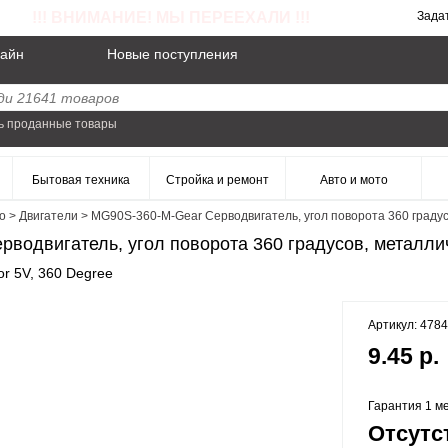
!!! ВНИМАНИЕ! МЫ ПЕРЕЕХАЛИ !!!
Зада
айн
Новые поступления
ь проданные товары
Бытовая техника
Стройка и ремонт
Авто и мото
о
>
Двигатели
>
MG90S-360-M-Gear Серводвигатель, угол поворота 360 градус
водвигатель, угол поворота 360 градусов, металли
or 5V, 360 Degree
Артикул: 478
9.45 р.
Гарантия 1 ме
Отсутс