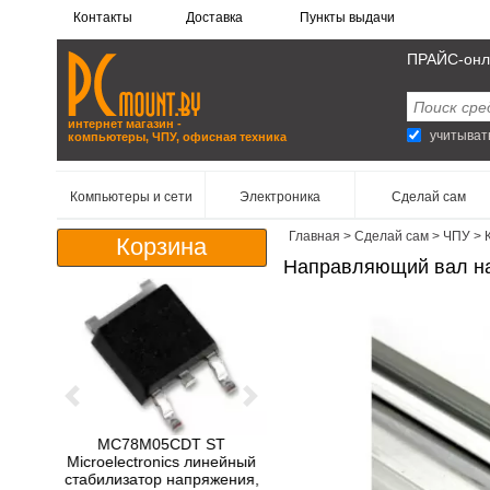
Контакты
Доставка
Пункты выдачи
ПРАЙС-онл
интернет магазин -
учитыват
компьютеры, ЧПУ, офисная техника
Компьютеры и сети
Электроника
Сделай сам
Компьютеры, мониторы, ноутбуки
Главная
>
Сделай сам
>
ЧПУ
>
Корзина
Направляющий вал н
Серверы и серверное оборудование
Комплектующие для ПК
Сетевое оборудование
Хранение данных
Previous
Next
Аксессуары к ноутбукам и компьютерам
MC78M05CDT ST
Игры и программное обеспечение
Microelectronics линейный
стабилизатор напряжения,
Манипуляторы и устройства ввода