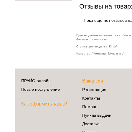
Видеоигры
Отзывы на товар
Гаджеты
Мобильные телефоны и аксессуары
Пока еще нет отзывов на
Музыкальное оборудование
Производитель оставляет за собой п
Планшеты, электронные книги
большую значимость.
Страна производства: Китай
Телевидение и видео
Импортер: "Компания Мипс плюс"
Телефония и связь
Торговое оборудование
Умный дом и видеонаблюдение
ПРАЙС-онлайн
Вакансия
Фото- и видеотехника
Новые поступление
Регистрация
Контакты
Как оформить заказ?
Помощь
Пункты выдачи
Доставка