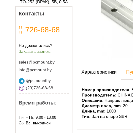
TO-252 (DPAK), 5В, 0.5А
Мультимедиа периферия
Контакты
Техника для печати и дизайна
Электропитание
726-68-68
29
44
Прочее
Не дозвонились?
Заказать звонок.
sales@pcmount.by
info@pcmount.by
Характеристики
Пу
@pcmountby
(29)726-68-68
Номер производителя
:
Производитель
: CHINA
Описание
: Направляющи
Время работы:
Диаметр вала, mm
: 20
Длина, mm
: 1000
Тип
: Вал на опоре SBR
Пн. – Пт. 9.00 - 18.00
Сб. Вс. выходной
Аудиотехника