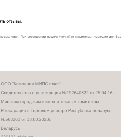
ять отзывы.
 уведомления. При совершении покупки уточняйте параметры, имеющие для Вас
ООО "Компания МИПС плюс"
Свидетельство о регистрации №192640622 от 25.04.16г.
Минским городским исполнительным комитетом
Регистрация в Торговом реестре Республики Беларусь
№563202 от 18.08.2023г.
Беларусь
220103, г.Минск