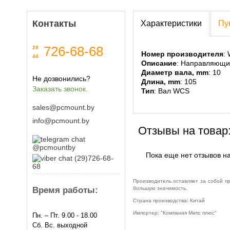
Контакты
Характеристики
Пу
726-68-68
29
Номер производителя
:
44
Описание
: Направляющи
Диаметр вала, mm
: 10
Не дозвонились?
Длина, mm
: 105
Заказать звонок.
Тип
: Вал WCS
sales@pcmount.by
info@pcmount.by
Отзывы на товар
@pcmountby
Пока еще нет отзывов на
(29)726-68-
68
Производитель оставляет за собой п
Время работы:
большую значимость.
Страна производства: Китай
Импортер: "Компания Мипс плюс"
Пн. – Пт. 9.00 - 18.00
Сб. Вс. выходной