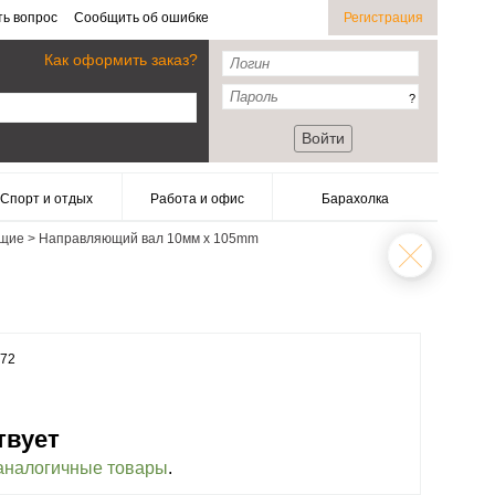
ть вопрос
Сообщить об ошибке
Регистрация
Как оформить заказ?
?
Войти
Спорт и отдых
Работа и офис
Барахолка
ющие
>
Направляющий вал 10мм x 105mm
072
твует
аналогичные товары
.