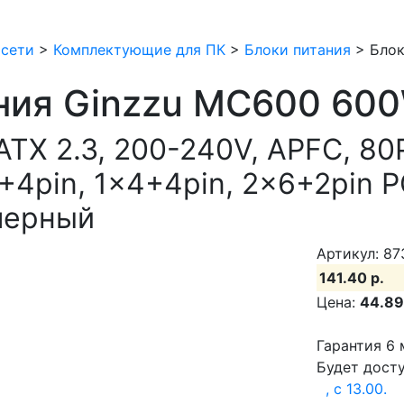
 сети
>
Комплектующие для ПК
>
Блоки питания
>
Блок
ния Ginzzu MC600 60
TX 2.3, 200-240V, APFC, 80
+4pin, 1x4+4pin, 2x6+2pin P
черный
Артикул: 87
141.40 р.
Цена:
44.89
Гарантия 6 
Будет досту
, c 13.00.