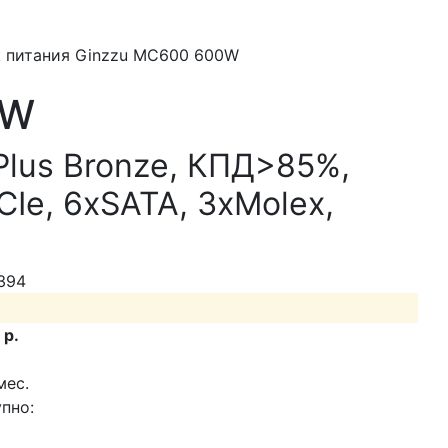
 питания Ginzzu MC600 600W
0W
Plus Bronze, КПД>85%,
CIe, 6xSATA, 3xMolex,
394
 р.
мес.
пно: