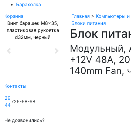
Барахолка
Корзина
Главная
>
Компьютеры и
Винт барашек M8x35,
Блоки питания
Блок пита
пластиковая рукоятка
d32мм, черный
Модульный, A
Previous
Next
+12V 48A, 20
140mm Fan, 
Контакты
29
726-68-68
44
Не дозвонились?