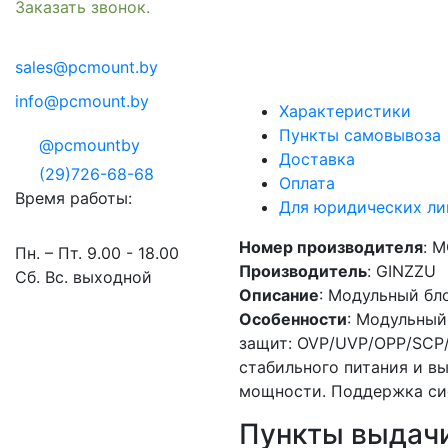
Заказать звонок.
sales@pcmount.by
info@pcmount.by
Характеристики
Пункты самовывоза
@pcmountby
Доставка
(29)726-68-68
Оплата
Время работы:
Для юридических ли
Номер производителя
: 
Пн. – Пт. 9.00 - 18.00
Производитель
: GINZZU
Сб. Вс. выходной
Описание
: Модульный бл
Особенности
: Модульный
защит: OVP/UVP/OPP/SCP/
стабильного питания и в
мощности. Поддержка сист
Пункты выдачи