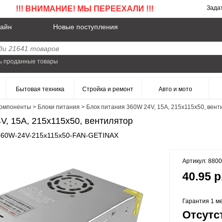
!!! ВНИМАНИЕ! МЫ ПЕРЕЕХАЛИ !!!
Зада
айн
Новые поступления
ь проданные товары
Бытовая техника
Стройка и ремонт
Авто и мото
омпоненты
>
Блоки питания
>
Блок питания 360W 24V, 15A, 215x115x50, вент
V, 15A, 215x115x50, вентилятор
, 360W-24V-215x115x50-FAN-GETINAX
Артикул: 880
40.95 р
Гарантия 1 ме
Отсутс