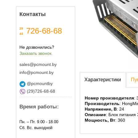
Контакты
726-68-68
29
44
Не дозвонились?
Заказать звонок.
sales@pcmount.by
info@pcmount.by
Характеристики
Пу
@pcmountby
(29)726-68-68
Номер производителя
:
Производитель
: HongMi
Время работы:
Напряжение, В
: 24
Описание
: Блок питания
Мощность, Вт
: 360
Пн. – Пт. 9.00 - 18.00
Сб. Вс. выходной