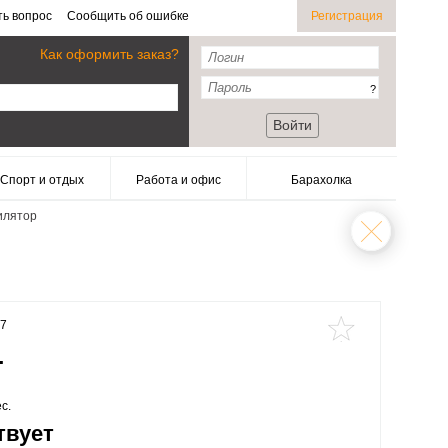
ть вопрос
Сообщить об ошибке
Регистрация
Как оформить заказ?
?
Войти
Спорт и отдых
Работа и офис
Барахолка
илятор
07
.
с.
твует