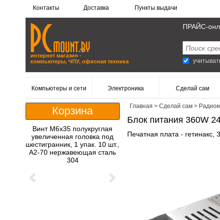
Контакты
Доставка
Пункты выдачи
ПРАЙС-онл
интернет магазин -
учитыват
компьютеры, ЧПУ, офисная техника
Компьютеры и сети
Электроника
Сделай сам
Главная
>
Сделай сам
>
Радиок
Корзина
Блок питания 360W 24
Винт M6x35 полукруглая
Печатная плата - гетинакс
увеличенная головка под
шестигранник, 1 упак. 10 шт.,
A2-70 нержавеющая сталь
304
Previous
Next