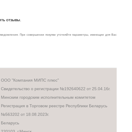
ять отзывы.
 уведомления. При совершении покупки уточняйте параметры, имеющие для Вас
ООО "Компания МИПС плюс"
Свидетельство о регистрации №192640622 от 25.04.16г.
Минским городским исполнительным комитетом
Регистрация в Торговом реестре Республики Беларусь
№563202 от 18.08.2023г.
Беларусь
220103, г.Минск