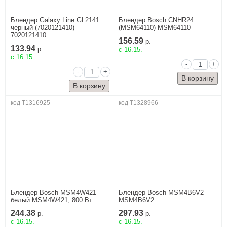
Блендер Galaxy Line GL2141
Блендер Bosch CNHR24
черный (7020121410)
(MSM64110) MSM64110
7020121410
156.59
р.
133.94
р.
c 16.15.
c 16.15.
-
+
-
+
код T1316925
код T1328966
Блендер Bosch MSM4W421
Блендер Bosch MSM4B6V2
белый MSM4W421; 800 Вт
MSM4B6V2
244.38
297.93
р.
р.
c 16.15.
c 16.15.