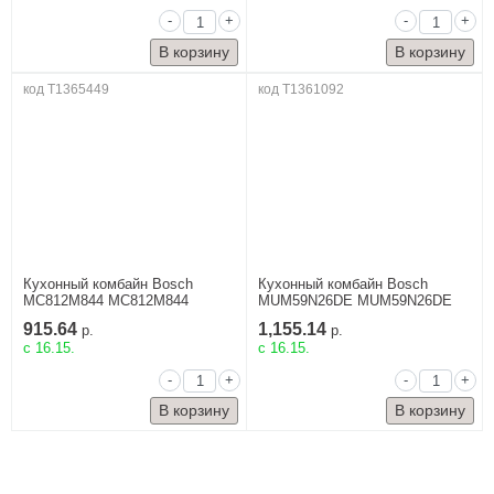
-
+
-
+
код T1365449
код T1361092
Кухонный комбайн Bosch
Кухонный комбайн Bosch
MC812M844 MC812M844
MUM59N26DE MUM59N26DE
915.64
1,155.14
р.
р.
c 16.15.
c 16.15.
-
+
-
+